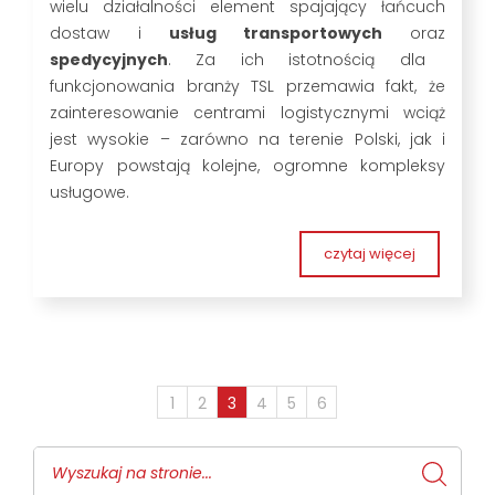
wielu działalności element spajający łańcuch
dostaw i
usług transportowych
oraz
spedycyjnych
. Za ich istotnością dla
funkcjonowania branży TSL przemawia fakt, że
zainteresowanie centrami logistycznymi wciąż
jest wysokie – zarówno na terenie Polski, jak i
Europy powstają kolejne, ogromne kompleksy
usługowe.
czytaj więcej
1
2
3
4
5
6