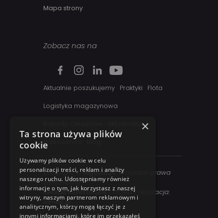
Mapa strony
Zobacz nas na
Aktualnie poszukujemy
Praktyki
Flota
Logistyka magazynowa
×
Raporty Okresowe
Aktualności
Ta strona używa plików
Przewoźnicy
Blog
cookie
Używamy plików cookie w celu
personalizacji treści, reklam i analizy
Copyright ©
regesta.pl
. Wszystkie prawa
naszego ruchu. Udostępniamy również
zastrzezone
informacje o tym, jak korzystasz z naszej
Relacje inwestorskie
| Projekt i realizacja:
witryny, naszym partnerom reklamowym i
dimax.pl
analitycznym, którzy mogą łączyć je z
innymi informacjami, które im przekazałeś
Kontakt telefoniczny: