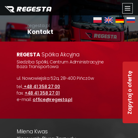
TOGG
regesta.pl
NAVI
Kontakt
REGESTA
Spółka Akcyjna
Siedziba Spółki, Centrum Administracyjne
Baza Transportowa
Zapytaj o ofertę
ul. Nowowiejska 52a, 28-400 Pińczów
tel.
+48 41 358 27 00
fax:
+48 41 358 27 01
e-mail:
office@regesta.pl
Milena Kwas