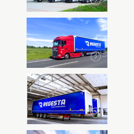
Trucki 3t/6t/12t/24t
Naczepy Standard/Mega/Coilmuld