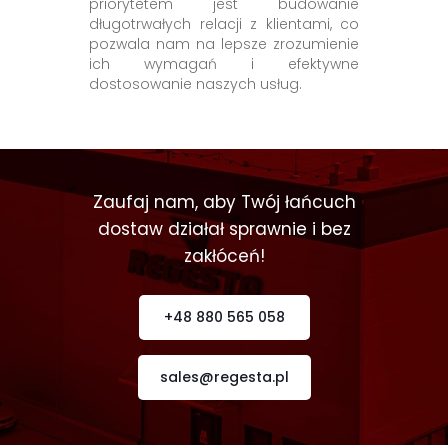
priorytetem jest budowanie
długotrwałych relacji z klientami, co
pozwala nam na lepsze zrozumienie
ich wymagań i efektywne
dostosowanie naszych usług.
Zaufaj nam, aby Twój łańcuch
dostaw działał sprawnie i bez
zakłóceń!
+48 880 565 058
sales@regesta.pl