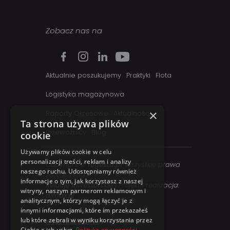
Zobacz nas na
Aktualnie poszukujemy
Praktyki
Flota
Logistyka magazynowa
×
Raporty Okresowe
Aktualności
Ta strona używa plików
Przewoźnicy
Blog
cookie
Używamy plików cookie w celu
personalizacji treści, reklam i analizy
Copyright ©
regesta.pl
. Wszystkie prawa
naszego ruchu. Udostępniamy również
zastrzezone
informacje o tym, jak korzystasz z naszej
Relacje inwestorskie
| Projekt i realizacja:
witryny, naszym partnerom reklamowym i
dimax.pl
analitycznym, którzy mogą łączyć je z
innymi informacjami, które im przekazałeś
Kontakt telefoniczny:
lub które zebrali w wyniku korzystania przez
+48 41 358 27 00
Ciebie z ich usług.
Polityka prywatności