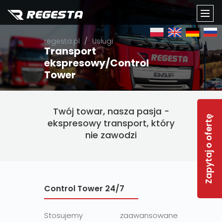
TOGG
regesta.pl
Usługi
NAVI
Transport
ekspresowy/Control
Tower
Twój towar, nasza pasja -
Zapytaj o ofertę
ekspresowy transport, który
nie zawodzi
Control Tower 24/7
Stosujemy zaawansowane