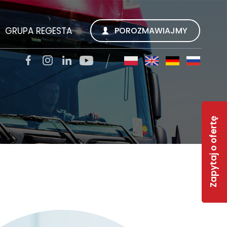
GRUPA REGESTA
POROZMAWIAJMY
SZUKUJEMY
REGESTA S.A.
TACJI
QUALITY TRANS KWIECIEŃ SP. Z O.O.
Zapytaj o ofertę
SOLAR-R
S
TSL CARGO TRANS GMBH
INWEST R
RWS REGESTA WORK SERVICE
 FAQ
GESTY REGESTY