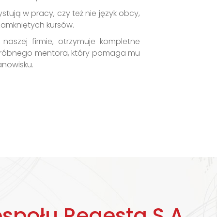
tują w pracy, czy też nie język obcy,
amkniętych kursów.
aszej firmie, otrzymuje kompletne
 próbnego mentora, który pomaga mu
anowisku.
espołu
Regesta S.A.