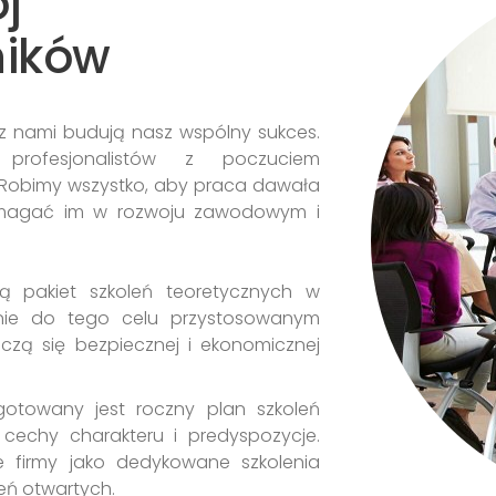
j
ników
z nami budują nasz wspólny sukces.
 profesjonalistów z poczuciem
Robimy wszystko, aby praca dawała
 pomagać im w rozwoju zawodowym i
ą pakiet szkoleń teoretycznych w
alnie do tego celu przystosowanym
czą się bezpiecznej i ekonomicznej
gotowany jest roczny plan szkoleń
 cechy charakteru i predyspozycje.
 firmy jako dedykowane szkolenia
eń otwartych.