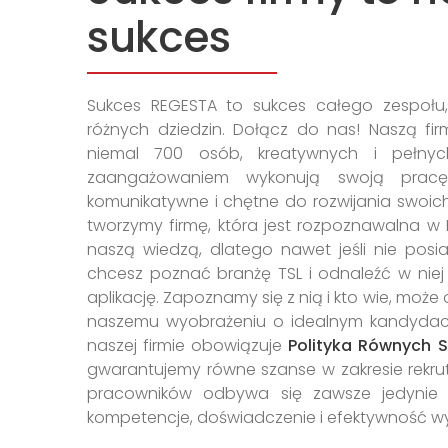
sukces
Sukces REGESTA to sukces całego zespołu, k
różnych dziedzin. Dołącz do nas! Naszą fir
niemal 700 osób, kreatywnych i pełnyc
zaangażowaniem wykonują swoją prac
komunikatywne i chętne do rozwijania swoich
tworzymy firmę, która jest rozpoznawalna w P
naszą wiedzą, dlatego nawet jeśli nie pos
chcesz poznać branżę TSL i odnaleźć w niej 
aplikację. Zapoznamy się z nią i kto wie, moż
naszemu wyobrażeniu o idealnym kandydaci
naszej firmie obowiązuje
Polityka Równych 
gwarantujemy równe szanse w zakresie rekrut
pracowników odbywa się zawsze jedynie n
kompetencje, doświadczenie i efektywność 