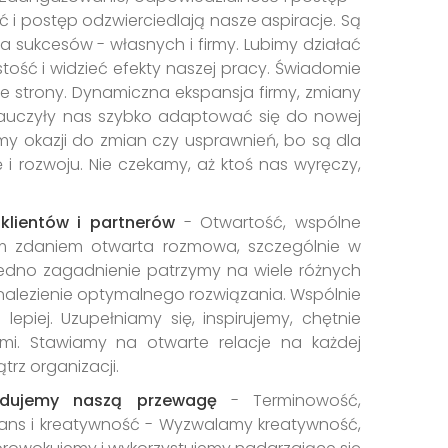
i postęp odzwierciedlają nasze aspiracje. Są
 sukcesów - własnych i firmy. Lubimy działać
tość i widzieć efekty naszej pracy. Świadomie
lne strony. Dynamiczna ekspansja firmy, zmiany
 nauczyły nas szybko adaptować się do nowej
my okazji do zmian czy usprawnień, bo są dla
 i rozwoju. Nie czekamy, aż ktoś nas wyręczy,
 klientów i partnerów
- Otwartość, wspólne
m zdaniem otwarta rozmowa, szczególnie w
jedno zagadnienie patrzymy na wiele różnych
nalezienie optymalnego rozwiązania. Wspólnie
 lepiej. Uzupełniamy się, inspirujemy, chętnie
ami. Stawiamy na otwarte relacje na każdej
trz organizacji.
dujemy naszą przewagę
- Terminowość,
zans i kreatywność - Wyzwalamy kreatywność,