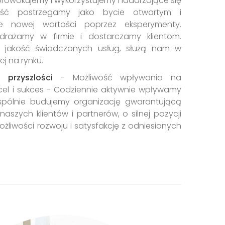
rowokujemy i wykorzystujemy nadarzające się
ność postrzegamy jako bycie otwartym i
e nowej wartości poprzez eksperymenty.
rażamy w firmie i dostarczamy klientom.
i jakość świadczonych usług, służą nam w
j na rynku.
przyszlości
- Możliwość wpływania na
 cel i sukces - Codziennie aktywnie wpływamy
Wspólnie budujemy organizację gwarantującą
szych klientów i partnerów, o silnej pozycji
ożliwości rozwoju i satysfakcję z odniesionych