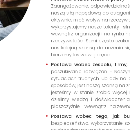
Zaangażowanie, odpowiedzialność 
naszą siłą napędową do osiągania
aktywnie, mieć wpływ na rzeczywis
wykorzystujemy nasze talenty i si
wewnątrz organizacji i na rynku
rzeczywistości. Sami często szuka
nas kolejną szansą do uczenia się
bierzemy los w swoje ręce.
Postawa wobec zespołu, firmy,
poszukiwanie rozwiązań - Naszy
sytuacjach trudnych lub gdy na 
sposobów, jest naszą szansą na z
jesteśmy w stanie zrobić więcej i
dzielimy wiedzą i doświadczeni
płaszczyźnie - wewnątrz i na zewną
Postawa wobec tego, jak bu
bezpieczeństwo, wykorzystanie s