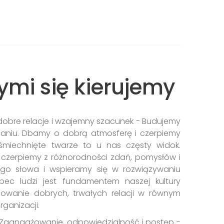
ymi się kierujemy
 dobre relacje i wzajemny szacunek - Budujemy
ufaniu. Dbamy o dobrą atmosferę i czerpiemy
miechnięte twarze to u nas częsty widok.
 czerpiemy z różnorodności zdań, pomysłów i
go słowa i wspieramy się w rozwiązywaniu
c ludzi jest fundamentem naszej kultury
dowanie dobrych, trwałych relacji w równym
rganizacji.
 Zaangażowanie, odpowiedzialność i postęp -