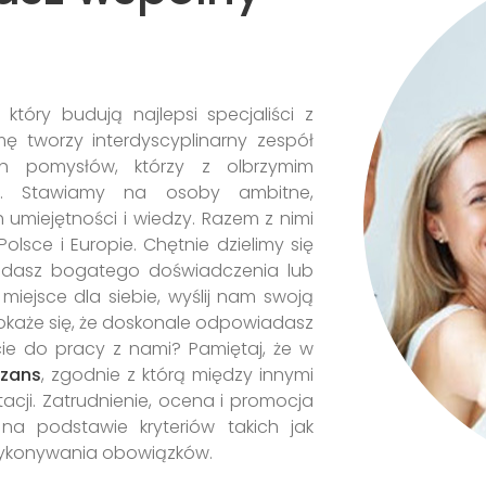
tóry budują najlepsi specjaliści z
mę tworzy interdyscyplinarny zespół
h pomysłów, którzy z olbrzymim
ę. Stawiamy na osoby ambitne,
 umiejętności i wiedzy. Razem z nimi
olsce i Europie. Chętnie dzielimy się
iadasz bogatego doświadczenia lub
miejsce dla siebie, wyślij nam swoją
e okaże się, że doskonale odpowiadasz
e do pracy z nami? Pamiętaj, że w
Szans
, zgodnie z którą między innymi
acji. Zatrudnienie, ocena i promocja
a podstawie kryteriów takich jak
wykonywania obowiązków.