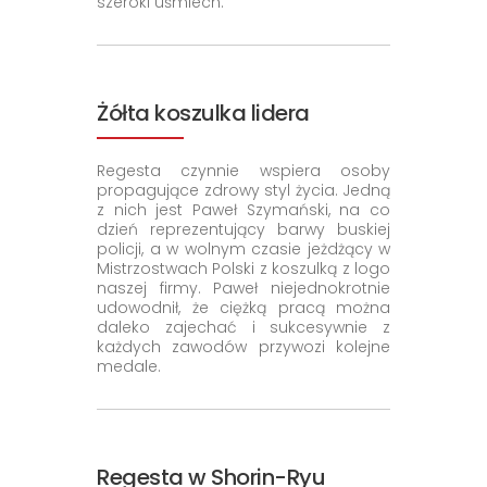
szeroki uśmiech.
Żółta koszulka lidera
Regesta czynnie wspiera osoby
propagujące zdrowy styl życia. Jedną
z nich jest Paweł Szymański, na co
dzień reprezentujący barwy buskiej
policji, a w wolnym czasie jeżdżący w
Mistrzostwach Polski z koszulką z logo
naszej firmy. Paweł niejednokrotnie
udowodnił, że ciężką pracą można
daleko zajechać i sukcesywnie z
każdych zawodów przywozi kolejne
medale.
Regesta w Shorin-Ryu