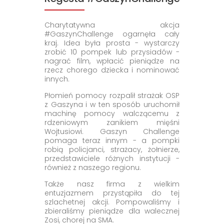
Charytatywna akcja
#GaszynChallenge ogarnęła cały
kraj. Idea była prosta - wystarczy
zrobić 10 pompek lub przysiadów -
nagrać film, wpłacić pieniądze na
rzecz chorego dziecka i nominować
innych.
Płomień pomocy rozpalił strażak OSP
z Gaszyna i w ten sposób uruchomił
machinę pomocy walczącemu z
rdzeniowym zanikiem mięśni
Wojtusiowi. Gaszyn Challenge
pomaga teraz innym - a pompki
robią policjanci, strażacy, żołnierze,
przedstawiciele różnych instytucji -
również z naszego regionu.
Także nasz firma z wielkim
entuzjazmem przystąpiła do tej
szlachetnej akcji. Pompowaliśmy i
zbieraliśmy pieniądze dla walecznej
Zosi, chorej na SMA.