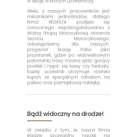
w akcje, w których uczestniczą.
Wielu z naszych pracowników jest
miłośnikami jednośladów, dlatego
firma REGESTA podjęła się
corocznego współorganizowania z
Wolną Grupą Motocyklową otwarcia
Sezonu Motocyklowego.
Udostępniamy dla naszych
przyjaciół Stację Paliw jako
przystanek, gdzie po widowiskowym
pokonaniu trasy można zjeść gorący
posiłek i napić się kawy czy herbaty.
Każdy uczestnik otrzymuje również
kupon ze specjalnym rabatem na
paliwo oraz pamiątkową naklejkę.
Bądź widoczny na drodze!
W związku z tym, że nasza firma
kładzie szczególny nacisk na