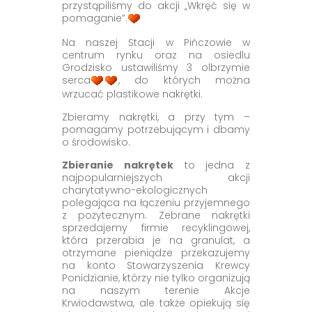
przystąpiliśmy do akcji „Wkręć się w
pomaganie”.
Na naszej Stacji w Pińczowie w
centrum rynku oraz na osiedlu
Grodzisko ustawiliśmy 3 olbrzymie
serca
, do których można
wrzucać plastikowe nakrętki.
Zbieramy nakrętki, a przy tym –
pomagamy potrzebującym i dbamy
o środowisko.
Zbieranie nakrętek
to jedna z
najpopularniejszych akcji
charytatywno-ekologicznych
polegająca na łączeniu przyjemnego
z pożytecznym. Zebrane nakrętki
sprzedajemy firmie recyklingowej,
która przerabia je na granulat, a
otrzymane pieniądze przekazujemy
na konto Stowarzyszenia Krewcy
Ponidzianie, którzy nie tylko organizują
na naszym terenie Akcje
Krwiodawstwa, ale także opiekują się