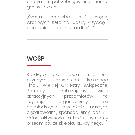
chorymi i potrzebującymi z naszej
gminy i okolic.
„Światu potrzeba dziś więcej
wrażliwych serc na ludzką krzywdę i
cierpienie, bo ból nie ma litości”.
WOŚP
Każdego roku nasza firma jest
czynnym uczestnikiem kolejnego
Finału Wielkiej Orkiestry Świątecznej
Pomocy. Przekazujemy wiele
atrakcyjnych przedmiotów na
licytację, organizujemy dla
najmłodszych przejażdżki naszymi
ciężarówkami, sponsorujemy posiłki i
różne aktywności, a także licytujemy
przedmioty ze sklepiku aukcyjnego.