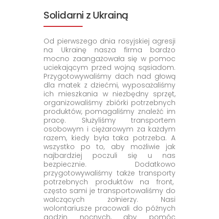
Solidarni z Ukrainą
Od pierwszego dnia rosyjskiej agresji
na Ukrainę nasza firma bardzo
mocno zaangażowała się w pomoc
uciekającym przed wojną sąsiadom.
Przygotowywaliśmy dach nad głową
dla matek z dziećmi, wyposażaliśmy
ich mieszkania w niezbędny sprzęt,
organizowaliśmy zbiórki potrzebnych
produktów, pomagaliśmy znaleźć im
pracę. Służyliśmy transportem
osobowym i ciężarowym za każdym
razem, kiedy była taka potrzeba. A
wszystko po to, aby możliwie jak
najbardziej poczuli się u nas
bezpiecznie. Dodatkowo
przygotowywaliśmy także transporty
potrzebnych produktów na front,
często sami je transportowaliśmy do
walczących żołnierzy. Nasi
wolontariusze pracowali do późnych
godzin nocnych, aby pomóc