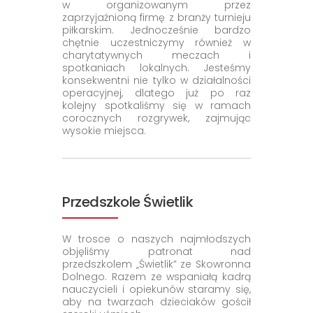
w organizowanym przez
zaprzyjaźnioną firmę z branży turnieju
piłkarskim. Jednocześnie bardzo
chętnie uczestniczymy również w
charytatywnych meczach i
spotkaniach lokalnych. Jesteśmy
konsekwentni nie tylko w działalności
operacyjnej, dlatego już po raz
kolejny spotkaliśmy się w ramach
corocznych rozgrywek, zajmując
wysokie miejsca.
Przedszkole Świetlik
W trosce o naszych najmłodszych
objęliśmy patronat nad
przedszkolem „Świetlik” ze Skowronna
Dolnego. Razem ze wspaniałą kadrą
nauczycieli i opiekunów staramy się,
aby na twarzach dzieciaków gościł