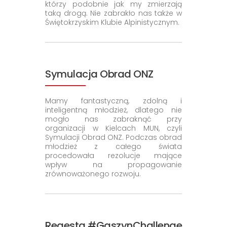
którzy podobnie jak my zmierzają
taką drogą. Nie zabrakło nas także w
Świętokrzyskim Klubie Alpinistycznym.
Symulacja Obrad ONZ
Mamy fantastyczną, zdolną i
inteligentną młodzież, dlatego nie
mogło nas zabraknąć przy
organizacji w Kielcach MUN, czyli
Symulacji Obrad ONZ. Podczas obrad
młodzież z całego świata
procedowała rezolucje mające
wpływ na propagowanie
zrównoważonego rozwoju.
Regesta #GaszynChallenge