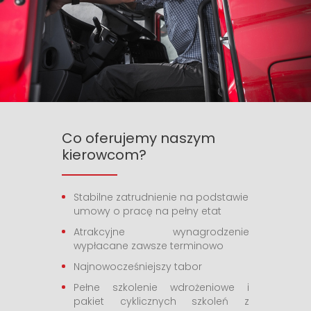
Co oferujemy naszym
kierowcom?
Stabilne zatrudnienie na podstawie
umowy o pracę na pełny etat
Atrakcyjne wynagrodzenie
wypłacane zawsze terminowo
Najnowocześniejszy tabor
Pełne szkolenie wdrożeniowe i
pakiet cyklicznych szkoleń z