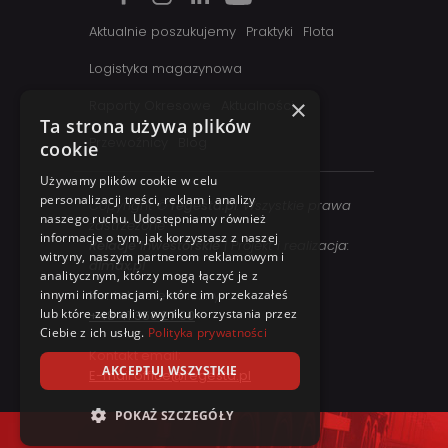
Aktualnie poszukujemy
Praktyki
Flota
Logistyka magazynowa
×
Raporty Okresowe
Aktualności
Ta strona używa plików
Przewoźnicy
Blog
cookie
Używamy plików cookie w celu
personalizacji treści, reklam i analizy
Copyright ©
regesta.pl
. Wszystkie prawa
naszego ruchu. Udostępniamy również
zastrzezone
informacje o tym, jak korzystasz z naszej
Relacje inwestorskie
| Projekt i realizacja:
witryny, naszym partnerom reklamowym i
dimax.pl
analitycznym, którzy mogą łączyć je z
Kontakt telefoniczny:
innymi informacjami, które im przekazałeś
lub które zebrali w wyniku korzystania przez
+48 41 358 27 00
Ciebie z ich usług.
Polityka prywatności
Kontakt email:
AKCEPTUJ WSZYSTKIE
E-mail office@regesta.pl
POKAŻ SZCZEGÓŁY