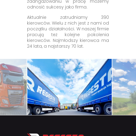
zaangażowaniu w pracę możemy
odnosić sukcesy jako firma.
Aktualnie zatrudniamy 390
kierowców. Wielu z nich jest z nami od
początku działalności. W naszej firmie
pracują też kolejne pokolenia
kierowców. Najmłodszy kierowca ma
24 lata, a najstarszy 70 lat.