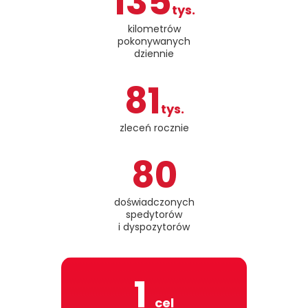
135
tys.
kilometrów
pokonywanych
dziennie
81
tys.
zleceń rocznie
80
doświadczonych
spedytorów
i dyspozytorów
1
cel