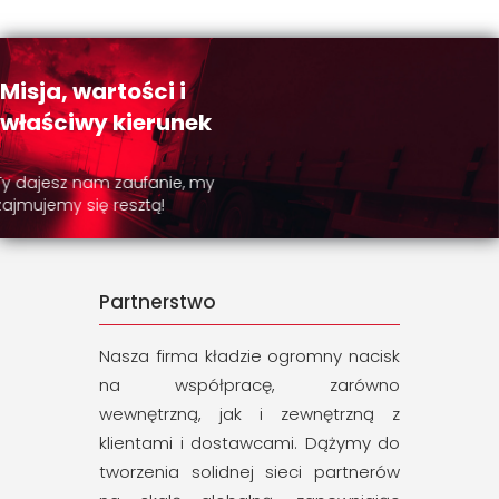
Misja, wartości i
właściwy kierunek
Ty dajesz nam zaufanie, my
zajmujemy się resztą!
Partnerstwo
Nasza firma kładzie ogromny nacisk
na współpracę, zarówno
wewnętrzną, jak i zewnętrzną z
klientami i dostawcami. Dążymy do
tworzenia solidnej sieci partnerów