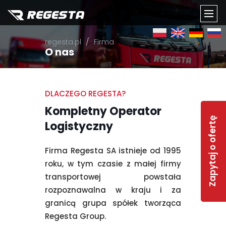
TOGG
regesta.pl
Firma
NAVI
O nas
DLACZEGO REGESTA?
Kompletny Operator
Zapytaj o ofertę
Logistyczny
Firma Regesta SA istnieje od 1995
roku, w tym czasie z małej firmy
transportowej powstała
rozpoznawalna w kraju i za
granicą grupa spółek tworząca
Regesta Group.