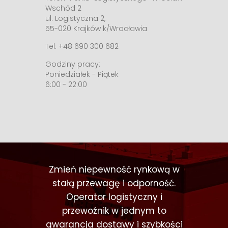
Wschód 2
ul. Logistyczna 2,
55-020 Krajków k/Wrocławia
Tel: +48 690 300 682
Godziny pracy:
Poniedziałek - Piątek
6:00 - 22:00
Zmień niepewność rynkową w
stałą przewagę i odporność.
Operator logistyczny i
przewoźnik w jednym to
gwarancja dostawy i szybkości