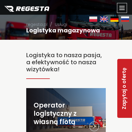
TOGG
regesta.pl
Usługi
NAVI
Logistyka magazynowa
Logistyka to nasza pasja,
a efektywność to nasza
wizytówka!
Zapytaj o ofertę
Operator
Twoje towary są gotowe do wyjazdu w
każdej chwili dzięki naszej flocie.
logistyczny z
Eliminujesz ryzyko przestojów i zyskujesz
własną flotą
przewagę operacyjną.