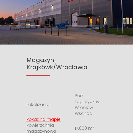
Magazyn
Krajków
k/Wrocławia
Park
Logistyczny
Lokalizacja
Wrocław
Wschód
Pokaż na mapie
Powierzchnia
2
17.000 m
magazynowa