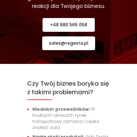
reakcji dla Twojego biznesu.
+48 880 565 058
sales@regesta.pl
Czy Twój biznes boryka się
z takimi problemami?
Niedobór przewoźników:
W
trudnych okresach rynek
transportowy zamarza i ciężko
znaleźć auto.
Nagłe skoki produkcji:
Gdy Twoja