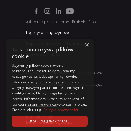
Aktualnie poszukujemy
Praktyki
Flota
Logistyka magazynowa
×
Raporty Okresowe
Aktualności
Ta strona używa plików
Przewoźnicy
Blog
cookie
Używamy plików cookie w celu
personalizacji treści, reklam i analizy
Copyright ©
regesta.pl
. Wszystkie prawa
naszego ruchu. Udostępniamy również
zastrzezone
informacje o tym, jak korzystasz z naszej
Relacje inwestorskie
| Projekt i realizacja:
witryny, naszym partnerom reklamowym i
dimax.pl
analitycznym, którzy mogą łączyć je z
Kontakt telefoniczny:
innymi informacjami, które im przekazałeś
lub które zebrali w wyniku korzystania przez
+48 41 358 27 00
Ciebie z ich usług.
Polityka prywatności
Kontakt email:
AKCEPTUJ WSZYSTKIE
E-mail office@regesta.pl