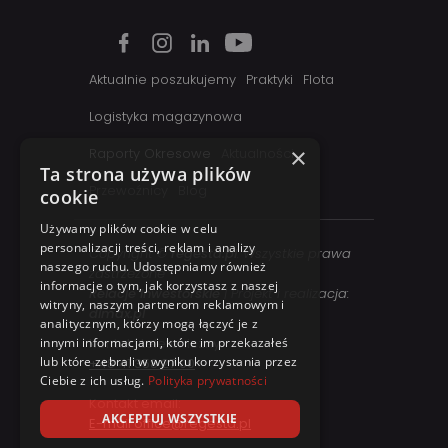
Aktualnie poszukujemy
Praktyki
Flota
Logistyka magazynowa
×
Raporty Okresowe
Aktualności
Ta strona używa plików
Przewoźnicy
Blog
cookie
Używamy plików cookie w celu
personalizacji treści, reklam i analizy
Copyright ©
regesta.pl
. Wszystkie prawa
naszego ruchu. Udostępniamy również
zastrzezone
informacje o tym, jak korzystasz z naszej
Relacje inwestorskie
| Projekt i realizacja:
witryny, naszym partnerom reklamowym i
dimax.pl
analitycznym, którzy mogą łączyć je z
Kontakt telefoniczny:
innymi informacjami, które im przekazałeś
lub które zebrali w wyniku korzystania przez
+48 41 358 27 00
Ciebie z ich usług.
Polityka prywatności
Kontakt email:
AKCEPTUJ WSZYSTKIE
E-mail office@regesta.pl