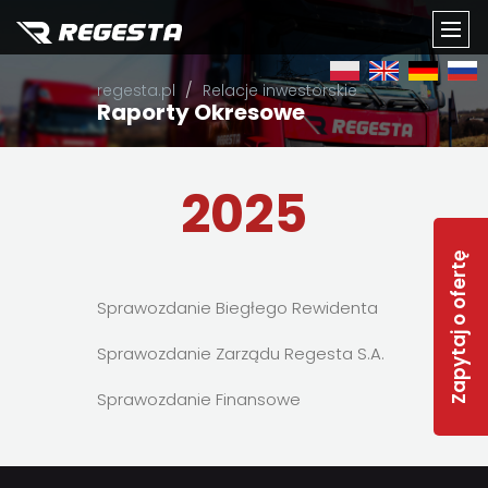
TOGG
regesta.pl
Relacje inwestorskie
NAVI
Raporty Okresowe
2025
Zapytaj o ofertę
Sprawozdanie Biegłego Rewidenta
Sprawozdanie Zarządu Regesta S.A.
Sprawozdanie Finansowe