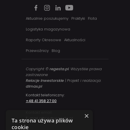
Aktualnie poszukujemy
Praktyki
Flota
Logistyka magazynowa
Raporty Okresowe
Aktualności
Przewoźnicy
Blog
Copyright ©
regesta.pl
. Wszystkie prawa
zastrzezone
Relacje inwestorskie
| Projekt i realizacja:
dimax.pl
Kontakt telefoniczny:
+48 41 358 27 00
Kontakt email:
×
E-mail office@regesta.pl
Ta strona używa plików
cookie