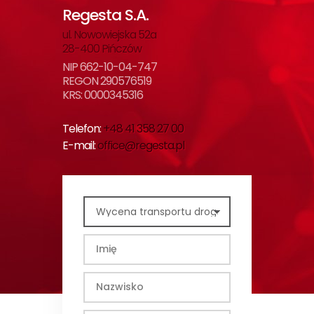
Regesta S.A.
ul. Nowowiejska 52a
28-400 Pińczów
NIP 662-10-04-747
REGON 290576519
KRS: 0000345316
Telefon:
+48 41 358 27 00
E-mail:
office@regesta.pl