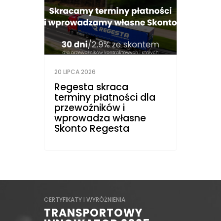
20 LIPCA 2026
Regesta skraca
10 LIP
terminy płatności dla
przewoźników i
Rus
wprowadza własne
Spe
Skonto Regesta
CERTYFIKATY I WYRÓŻNIENIA
CERTYFIKATY I
BESA
TRANSPORTOWY
OPERA