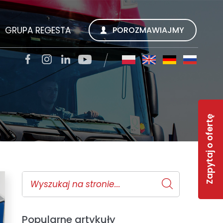
GRUPA REGESTA
POROZMAWIAJMY
SZUKUJEMY
REGESTA S.A.
TACJI
QUALITY TRANS KWIECIEŃ SP. Z O.O.
Zapytaj o ofertę
SOLAR-R
S
TSL CARGO TRANS GMBH
INWEST R
RWS REGESTA WORK SERVICE
 FAQ
GESTY REGESTY
Popularne artykuły