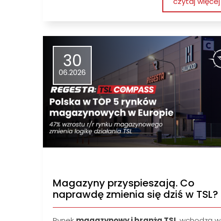
czytaj więcej
30
06.2026
Magazyny przyspieszają. Co
naprawdę zmienia się dziś w TSL?
Rynek
magazynowy i branża TSL
wchodzą w