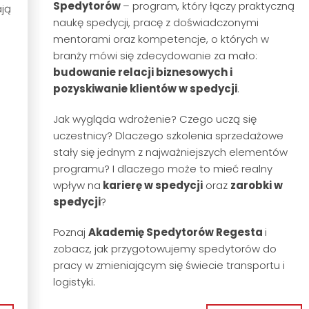
Spedytorów
– program, który łączy praktyczną
ją
naukę spedycji, pracę z doświadczonymi
mentorami oraz kompetencje, o których w
branży mówi się zdecydowanie za mało:
budowanie relacji biznesowych i
pozyskiwanie klientów w spedycji
.
Jak wygląda wdrożenie? Czego uczą się
uczestnicy? Dlaczego szkolenia sprzedażowe
stały się jednym z najważniejszych elementów
programu? I dlaczego może to mieć realny
wpływ na
karierę w spedycji
oraz
zarobki w
spedycji
?
Poznaj
Akademię Spedytorów Regesta
i
zobacz, jak przygotowujemy spedytorów do
pracy w zmieniającym się świecie transportu i
logistyki.