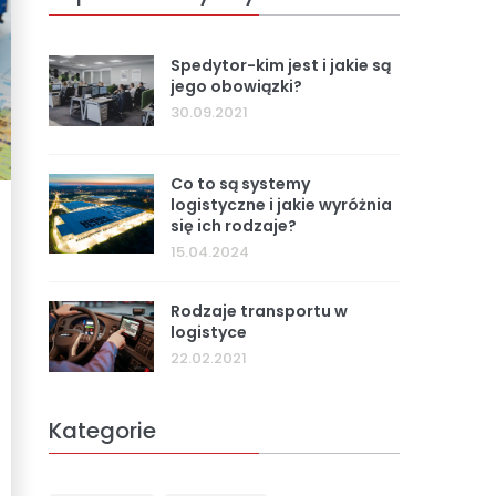
REGESTA LOGISTYKA
Spedytor-kim jest i jakie są
jego obowiązki?
30.09.2021
Co to są systemy
logistyczne i jakie wyróżnia
się ich rodzaje?
15.04.2024
Rodzaje transportu w
logistyce
22.02.2021
Kategorie