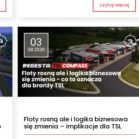
czytaj więcej
03
08.2026
Floty rosną ale i logika biznesowa
b
się zmienia – implikacje dla TSL