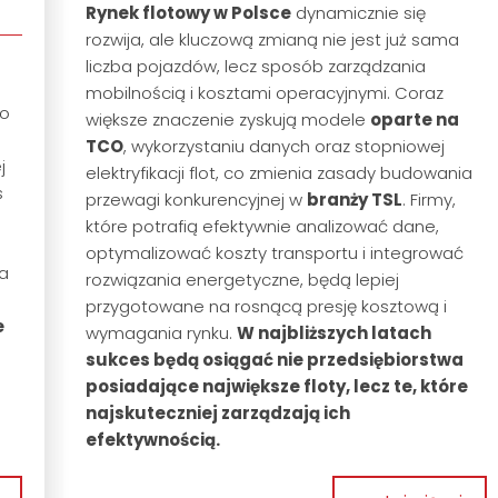
Rynek flotowy w Polsce
dynamicznie się
rozwija, ale kluczową zmianą nie jest już sama
liczba pojazdów, lecz sposób zarządzania
mobilnością i kosztami operacyjnymi. Coraz
to
większe znaczenie zyskują modele
oparte na
TCO
, wykorzystaniu danych oraz stopniowej
j
elektryfikacji flot, co zmienia zasady budowania
s
przewagi konkurencyjnej w
branży TSL
. Firmy,
które potrafią efektywnie analizować dane,
optymalizować koszty transportu i integrować
za
rozwiązania energetyczne, będą lepiej
przygotowane na rosnącą presję kosztową i
e
wymagania rynku.
W najbliższych latach
sukces będą osiągać nie przedsiębiorstwa
posiadające największe floty, lecz te, które
najskuteczniej zarządzają ich
efektywnością.