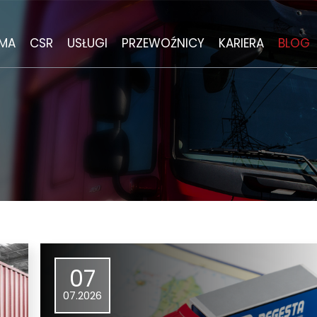
RMA
CSR
USŁUGI
PRZEWOŹNICY
KARIERA
BLOG
O NAS
ODPOWIEDZIALNY BIZNES
TRANSPORT DROGOWY
AKTUALNIE PO
FLOTA
OCHRONA ŚRODOWISKA
TRANSPORT EKSPRESOWY/CONTROL
PROCES REKRU
TOWER
POLITYKA JAKOŚCI
WSPIERAMY
PRAKTYKI
LOGISTYKA MAGAZYNOWA
CERTYFIKATY I NAGRODY
WOLONTARIAT PRACOWNICZY
DOŁĄCZ DO NA
TRANSPORT MORSKI
ROZWIĄZANIA INFORMATYCZNE
EKIPA
OBSŁUGA CELNA
07
AKTUALNOŚCI
KIEROWCY
SPECJALIZACJE
07.2026
MEDIA O NAS
REKRUTACYJNY
SPRZEDAŻ PALIW