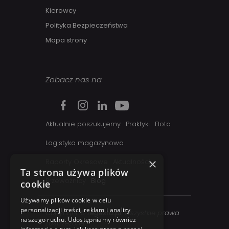
Kierowcy
Polityka Bezpieczeństwa
Mapa strony
Zobacz nas na
Aktualnie poszukujemy
Praktyki
Flota
Logistyka magazynowa
×
Raporty Okresowe
Aktualności
Ta strona używa plików
Przewoźnicy
Blog
cookie
Używamy plików cookie w celu
personalizacji treści, reklam i analizy
Copyright ©
regesta.pl
. Wszystkie prawa
naszego ruchu. Udostępniamy również
zastrzezone