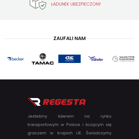
ŁADUNEK UBEZPIECZONY
ZAUFALI NAM
Jesteśmy liderem na rynku
transportowym w Polsce i liczącym się
graczem w krajach UE. Świadczymy