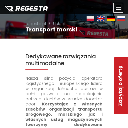
TOGG
regesta.pl
Usługi
NAVI
Transport morski
Dedykowane rozwiązania
multimodalne
Zapytaj o ofertę
Nasza silna pozycja operatora
logistycznego i europejskiego lidera
w organizacji łańcucha dostaw w
pełni pozwala na zaspokojenie
potrzeb klientów w usłudze door-to-
door.
Korzystając z własnych
zasobów organizacji transportu
drogowego, morskiego jak i
własnych usług magazynowych
tworzymy dedykowane