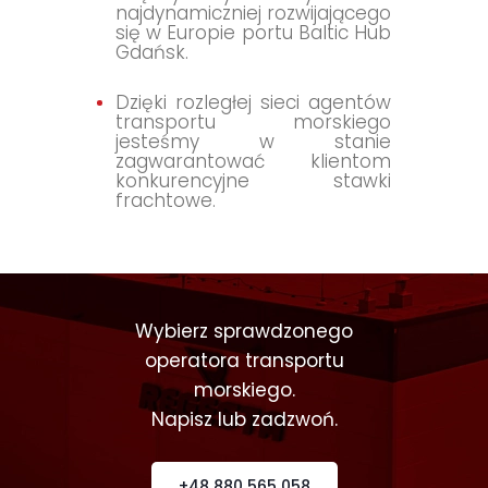
najdynamiczniej rozwijającego
się w Europie portu Baltic Hub
Gdańsk.
Dzięki rozległej sieci agentów
transportu morskiego
jesteśmy w stanie
zagwarantować klientom
konkurencyjne stawki
frachtowe.
Wybierz sprawdzonego
operatora transportu
morskiego.
Napisz lub zadzwoń.
+48 880 565 058