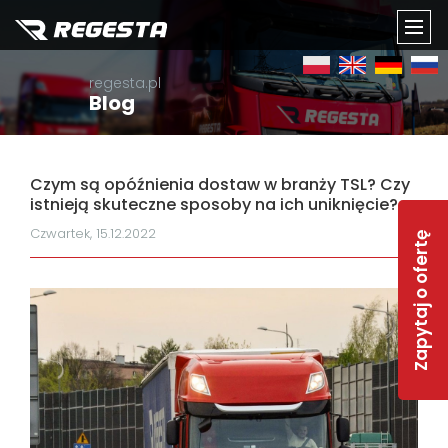
TOGG
regesta.pl
NAVI
Blog
Czym są opóźnienia dostaw w branży TSL? Czy
istnieją skuteczne sposoby na ich uniknięcie?
Czwartek, 15.12.2022
Zapytaj o ofertę