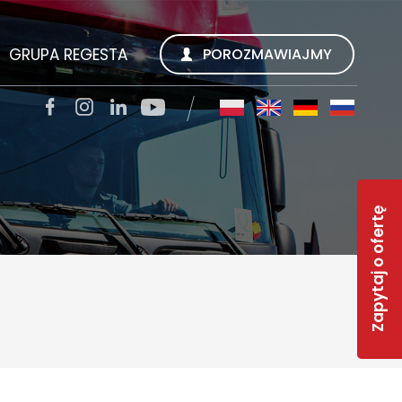
GRUPA REGESTA
POROZMAWIAJMY
SZUKUJEMY
REGESTA S.A.
TACJI
QUALITY TRANS KWIECIEŃ SP. Z O.O.
Zapytaj o ofertę
SOLAR-R
S
TSL CARGO TRANS GMBH
INWEST R
RWS REGESTA WORK SERVICE
 FAQ
GESTY REGESTY