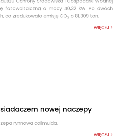
unduszu Ochrony Środowiska i Gospodarki Wodnej
cję fotowoltaiczną o mocy 40,32 kW. Po dwóch
Wh, co zredukowało emisję CO
o 81,309 ton.
2
WIĘCEJ >
posiadaczem nowej naczepy
czepa rynnowa coilmulda.
WIĘCEJ >