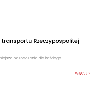
transportu Rzeczypospolitej
ażniejsze odznaczenie dla każdego
WIĘCEJ >