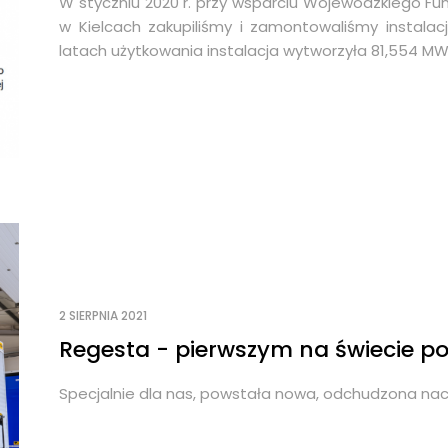
W styczniu 2020 r. przy wsparciu Wojewódzkiego F
w Kielcach zakupiliśmy i zamontowaliśmy instala
latach użytkowania instalacja wytworzyła 81,554 M
2 SIERPNIA 2021
Regesta - pierwszym na świecie 
Specjalnie dla nas, powstała nowa, odchudzona na