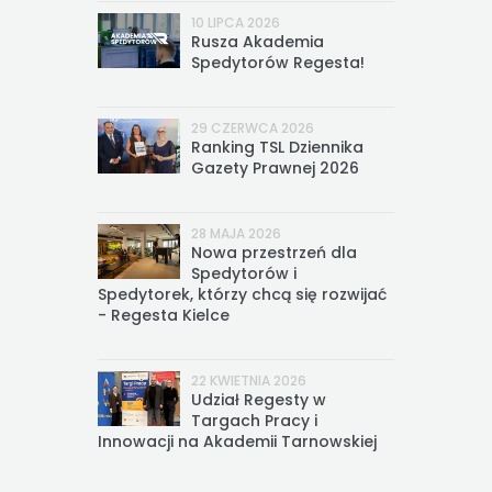
10 LIPCA 2026
Rusza Akademia
Spedytorów Regesta!
29 CZERWCA 2026
Ranking TSL Dziennika
Gazety Prawnej 2026
28 MAJA 2026
Nowa przestrzeń dla
Spedytorów i
Spedytorek, którzy chcą się rozwijać
- Regesta Kielce
22 KWIETNIA 2026
Udział Regesty w
Targach Pracy i
Innowacji na Akademii Tarnowskiej