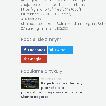
Szczegóły i pełne wyniki rankingu
znajdziecie pod linkiem:
https://g.infor.pl/p/_files/37497000/1-
tsl-ranking-27-06-2022-dobry-
37496603.pdf?
utm_source=linkedin&utm_medium=organic&u
27-ranking-firm-tsl-id102260
Podziel sie z innymi:
Facebook
Twitter
Google
Popularne artykuły
20 LIPCA 2026
Regesta skraca terminy
płatności dla
przewoźników i wprowadza własne
Skonto Regesta