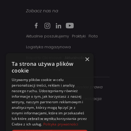
Zobacz nas na
Aktualnie poszukujemy
Praktyki
Flota
Logistyka magazynowa
×
Raporty Okresowe
Aktualności
Ta strona używa plików
Przewoźnicy
Blog
cookie
Używamy plików cookie w celu
personalizacji treści, reklam i analizy
Copyright ©
regesta.pl
. Wszystkie prawa
naszego ruchu. Udostępniamy również
zastrzezone
informacje o tym, jak korzystasz z naszej
Relacje inwestorskie
| Projekt i realizacja:
witryny, naszym partnerom reklamowym i
dimax.pl
analitycznym, którzy mogą łączyć je z
innymi informacjami, które im przekazałeś
Kontakt telefoniczny:
lub które zebrali w wyniku korzystania przez
+48 41 358 27 00
Ciebie z ich usług.
Polityka prywatności
Kontakt email: