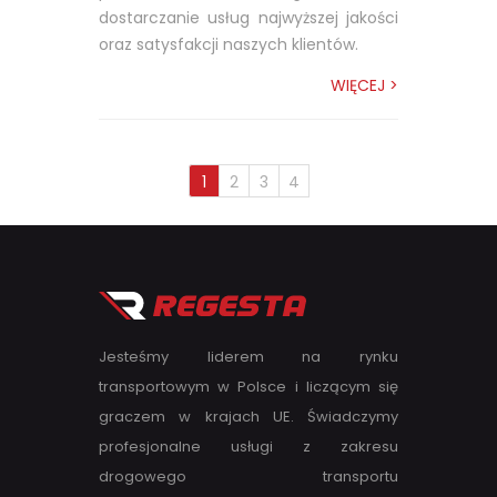
dostarczanie usług najwyższej jakości
oraz satysfakcji naszych klientów.
WIĘCEJ >
1
2
3
4
Jesteśmy liderem na rynku
transportowym w Polsce i liczącym się
graczem w krajach UE. Świadczymy
profesjonalne usługi z zakresu
drogowego transportu