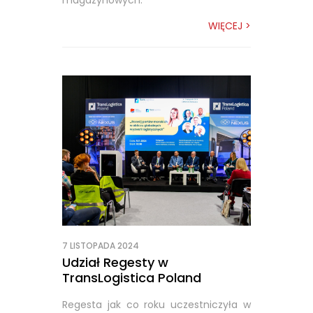
magazynowych.
WIĘCEJ >
7 LISTOPADA 2024
Udział Regesty w
TransLogistica Poland
Regesta jak co roku uczestniczyła w