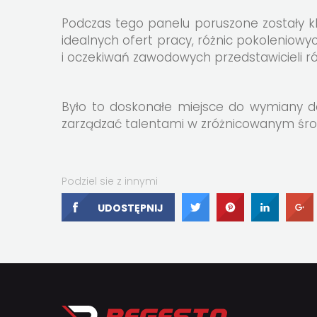
Podczas tego panelu poruszone zostały 
idealnych ofert pracy, różnic pokoleniowy
i oczekiwań zawodowych przedstawicieli r
Było to doskonałe miejsce do wymiany d
zarządzać talentami w zróżnicowanym śro
Podziel sie z innymi
UDOSTĘPNIJ
UDOSTĘPNIJ
UDOSTĘPNI
UDOS