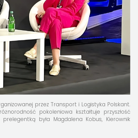
anizowanej przez Transport i Logistyka Polskant.
różnorodność pokoleniowa kształtuje przyszłość
i" prelegentką była Magdalena Kobus, Kierownik