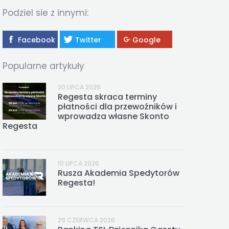
REGESTA LOGISTYKA
Podziel sie z innymi:
Facebook
Twitter
Google
Popularne artykuły
20 LIPCA 2026
Regesta skraca terminy
płatności dla przewoźników i
wprowadza własne Skonto
Regesta
10 LIPCA 2026
Rusza Akademia Spedytorów
Regesta!
29 CZERWCA 2026