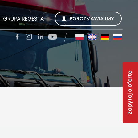
GRUPA REGESTA
POROZMAWIAJMY
SZUKUJEMY
REGESTA S.A.
TACJI
QUALITY TRANS KWIECIEŃ SP. Z O.O.
Zapytaj o ofertę
SOLAR-R
S
TSL CARGO TRANS GMBH
INWEST R
RWS REGESTA WORK SERVICE
 FAQ
GESTY REGESTY