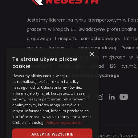
Jesteśmy liderem na rynku transportowym w Polsc
graczem w krajach UE. Świadczymy profesjonalne 
drogowego transportu samochodowego, transpo
spedycji krajowej i międzynarodowej. Posi
×
zlokalizowane w strategicznych miejscach w k
Ta strona używa plików
cookie
powierzchni składowania ponad 125 tys.m2.
kompletnego operatora logistycznego
.
Używamy plików cookie w celu
personalizacji treści, reklam i analizy
naszego ruchu. Udostępniamy również
informacje o tym, jak korzystasz z naszej
Zobacz nas na
witryny, naszym partnerom reklamowym i
analitycznym, którzy mogą łączyć je z
innymi informacjami, które im przekazałeś
lub które zebrali w wyniku korzystania przez
Ciebie z ich usług.
Polityka prywatności
AKCEPTUJ WSZYSTKIE
Copyright ©
regesta.pl
. Wszystkie prawa zastrzezone