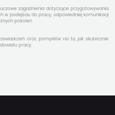
kluczowe zagadnienia dotyczące przygotowywania
ch w podejściu do pracy, odpowiedniej komunikacji
óżnych pokoleń.
oświadczeń oraz pomysłów na to, jak skutecznie
dowisku pracy.
J
TĘPNIJ
UDOSTĘPNIJ