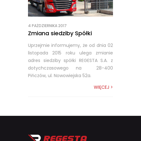
4 PAŻDZIERNIKA 2017
Zmiana siedziby Spółki
Uprzejmie informujemy, że od dnia 02
listopada 2015 roku ulega zmianie
adres siedziby spółki REGESTA S.A. z
dotychczasowego na 28-400
Pińczów, ul. Nowowiejska 52a.
WIĘCEJ >