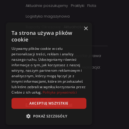
Aktualnie poszukujemy
Praktyki
Flota
Logistyka magazynowa
×
Raporty Okresowe
Aktualności
Ta strona używa plików
Przewoźnicy
Blog
cookie
Używamy plików cookie w celu
personalizacji treści, reklam i analizy
Copyright ©
regesta.pl
. Wszystkie prawa
naszego ruchu. Udostępniamy również
zastrzezone
informacje o tym, jak korzystasz z naszej
Relacje inwestorskie
| Projekt i realizacja:
witryny, naszym partnerom reklamowym i
dimax.pl
analitycznym, którzy mogą łączyć je z
innymi informacjami, które im przekazałeś
Kontakt telefoniczny:
lub które zebrali w wyniku korzystania przez
+48 41 358 27 00
Ciebie z ich usług.
Polityka prywatności
Kontakt email:
AKCEPTUJ WSZYSTKIE
E-mail office@regesta.pl
POKAŻ SZCZEGÓŁY