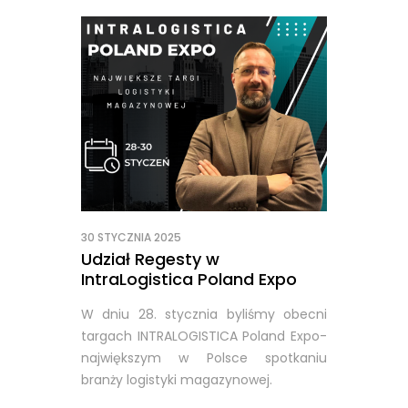
30 STYCZNIA 2025
Udział Regesty w
IntraLogistica Poland Expo
W dniu 28. stycznia byliśmy obecni
targach INTRALOGISTICA Poland Expo-
największym w Polsce spotkaniu
branży logistyki magazynowej.