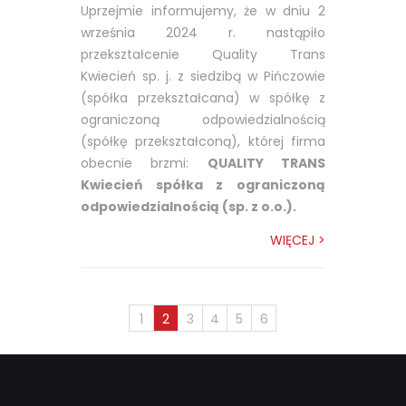
Uprzejmie informujemy, że w dniu 2
września 2024 r. nastąpiło
przekształcenie Quality Trans
Kwiecień sp. j. z siedzibą w Pińczowie
(spółka przekształcana) w spółkę z
ograniczoną odpowiedzialnością
(spółkę przekształconą), której firma
obecnie brzmi:
QUALITY TRANS
Kwiecień spółka z ograniczoną
odpowiedzialnością (sp. z o.o.).
WIĘCEJ >
1
2
3
4
5
6