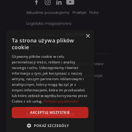
Aktualnie poszukujemy
Praktyki
Flota
Logistyka magazynowa
×
Raporty Okresowe
Aktualności
Ta strona używa plików
Przewoźnicy
Blog
cookie
Używamy plików cookie w celu
personalizacji treści, reklam i analizy
Copyright ©
regesta.pl
. Wszystkie prawa
naszego ruchu. Udostępniamy również
zastrzezone
informacje o tym, jak korzystasz z naszej
Relacje inwestorskie
| Projekt i realizacja:
witryny, naszym partnerom reklamowym i
dimax.pl
analitycznym, którzy mogą łączyć je z
innymi informacjami, które im przekazałeś
Kontakt telefoniczny:
lub które zebrali w wyniku korzystania przez
+48 41 358 27 00
Ciebie z ich usług.
Polityka prywatności
Kontakt email:
AKCEPTUJ WSZYSTKIE
E-mail office@regesta.pl
POKAŻ SZCZEGÓŁY