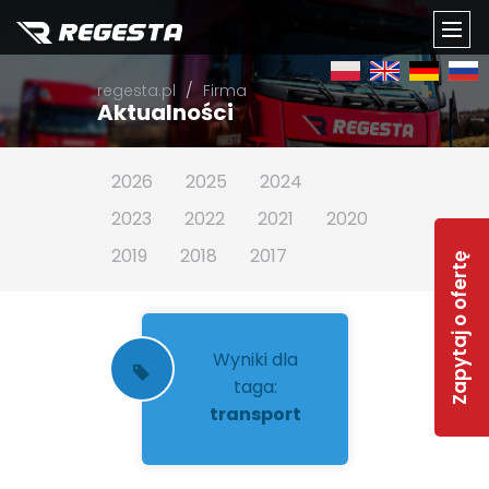
TOGG
regesta.pl
Firma
NAVI
Aktualności
2026
2025
2024
2023
2022
2021
2020
2019
2018
2017
Zapytaj o ofertę
Wyniki dla
taga:
transport