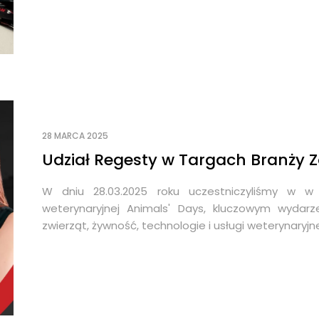
28 MARCA 2025
Udział Regesty w Targach Branży Z
W dniu 28.03.2025 roku uczestniczyliśmy w w 
weterynaryjnej Animals' Days, kluczowym wydar
zwierząt, żywność, technologie i usługi weterynaryjn