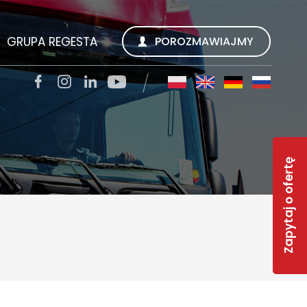
GRUPA REGESTA
POROZMAWIAJMY
SZUKUJEMY
REGESTA S.A.
TACJI
QUALITY TRANS KWIECIEŃ SP. Z O.O.
Zapytaj o ofertę
SOLAR-R
S
TSL CARGO TRANS GMBH
INWEST R
RWS REGESTA WORK SERVICE
 FAQ
GESTY REGESTY