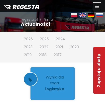
TOGG
regesta.pl
Firma
NAVI
Aktualności
2026
2025
2024
2023
2022
2021
2020
2019
2018
2017
Zapytaj o ofertę
Wyniki dla
taga:
logistyka