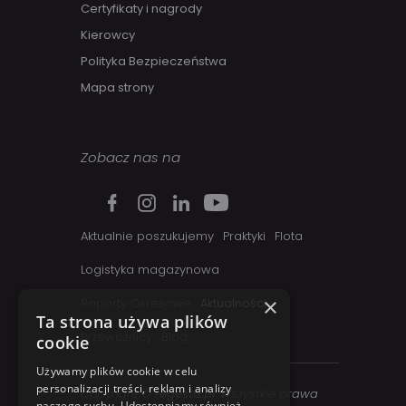
Certyfikaty i nagrody
Kierowcy
Polityka Bezpieczeństwa
Mapa strony
Zobacz nas na
Aktualnie poszukujemy
Praktyki
Flota
Logistyka magazynowa
×
Raporty Okresowe
Aktualności
Ta strona używa plików
Przewoźnicy
Blog
cookie
Używamy plików cookie w celu
personalizacji treści, reklam i analizy
Copyright ©
regesta.pl
. Wszystkie prawa
naszego ruchu. Udostępniamy również