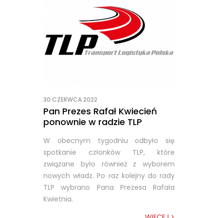
30 CZERWCA 2022
Pan Prezes Rafał Kwiecień
ponownie w radzie TLP
W obecnym tygodniu odbyło się
spotkanie członków TLP, które
związane było również z wyborem
nowych władz. Po raz kolejny do rady
TLP wybrano Pana Prezesa Rafała
Kwietnia.
WIĘCEJ >