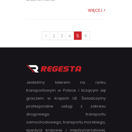
WIĘCEJ >
1
2
3
4
5
6
Jesteśmy liderem na rynku
transportowym w Polsce i liczącym się
graczem w krajach UE. Świadczymy
profesjonalne usługi z zakresu
drogowego transportu
samochodowego, transportu morskiego,
spedycji krajowej i międzynarodowej.