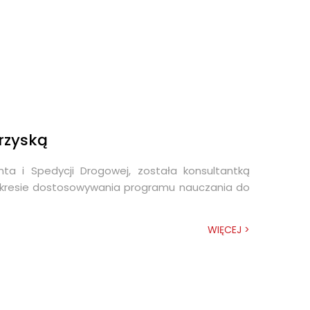
rzyską
enta i Spedycji Drogowej, została konsultantką
w zakresie dostosowywania programu nauczania do
WIĘCEJ >