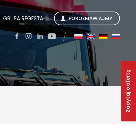
GRUPA REGESTA
POROZMAWIAJMY
SZUKUJEMY
REGESTA S.A.
TACJI
QUALITY TRANS KWIECIEŃ SP. Z O.O.
Zapytaj o ofertę
SOLAR-R
S
TSL CARGO TRANS GMBH
INWEST R
RWS REGESTA WORK SERVICE
 FAQ
GESTY REGESTY