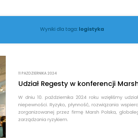
Wyniki dla taga:
logistyka
11 PAŻDZIERNIKA 2024
Udział Regesty w konferencji Mars
W dniu 10. października 2024 roku wzięliśmy udzi
niepewności. Ryzyko, płynność, rozwiązania wspie
zorganizowanej przez firmę Marsh Polska, global
zarządzania ryzykiem.