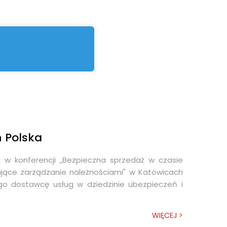
REGESTA LOGISTYKA
h Polska
ał w konferencji „Bezpieczna sprzedaż w czasie
rające zarządzanie należnościami" w Katowicach
ego dostawcę usług w dziedzinie ubezpieczeń i
WIĘCEJ >