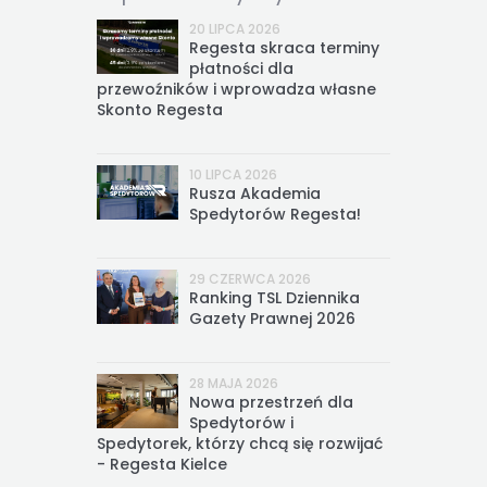
20 LIPCA 2026
Regesta skraca terminy
płatności dla
przewoźników i wprowadza własne
Skonto Regesta
10 LIPCA 2026
Rusza Akademia
Spedytorów Regesta!
29 CZERWCA 2026
Ranking TSL Dziennika
Gazety Prawnej 2026
28 MAJA 2026
Nowa przestrzeń dla
Spedytorów i
Spedytorek, którzy chcą się rozwijać
- Regesta Kielce