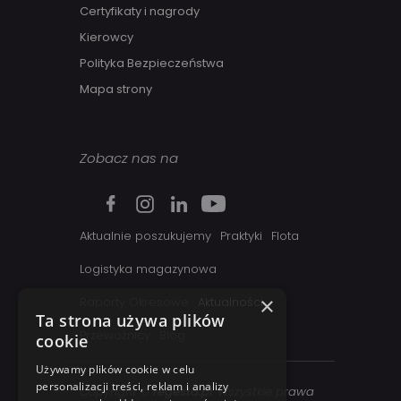
Certyfikaty i nagrody
Kierowcy
Polityka Bezpieczeństwa
Mapa strony
Zobacz nas na
Aktualnie poszukujemy
Praktyki
Flota
Logistyka magazynowa
×
Raporty Okresowe
Aktualności
Ta strona używa plików
Przewoźnicy
Blog
cookie
Używamy plików cookie w celu
personalizacji treści, reklam i analizy
Copyright ©
regesta.pl
. Wszystkie prawa