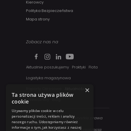
Kierowcy
Polityka Bezpieczeństwa
Mapa strony
Zobacz nas na
Aktualnie poszukujemy
Praktyki
Flota
Logistyka magazynowa
×
Raporty Okresowe
Aktualności
Ta strona używa plików
Przewoźnicy
Blog
cookie
Używamy plików cookie w celu
personalizacji treści, reklam i analizy
Copyright ©
regesta.pl
. Wszystkie prawa
naszego ruchu. Udostępniamy również
zastrzezone
informacje o tym, jak korzystasz z naszej
Relacje inwestorskie
| Projekt i realizacja: