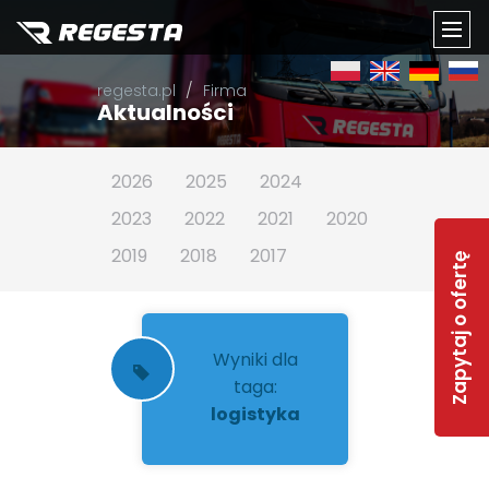
TOGG
regesta.pl
Firma
NAVI
Aktualności
2026
2025
2024
2023
2022
2021
2020
2019
2018
2017
Zapytaj o ofertę
Wyniki dla
taga:
logistyka