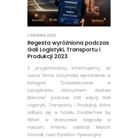
1 GRUDNIA 2023
Regesta wyróżniona podczas
Gali Logistyki, Transportu i
Produkcji 2023
Z przyjemnością informujemy, że
nasza firma otrzymała wyróżnienie w
kategorii "Doświadczenie w
zarządzaniu łańcuchem dostaw
klientów" podczas XXII edycji Gali
Logistyki, Transportu i Produkcji, która
odbyła się w hotelu DoubleTree by
Hilton w Warszawie. Nagrodę w
naszym imieniu odebrał Marcin
Szostak, nasz Dyrektor Operacyjny.