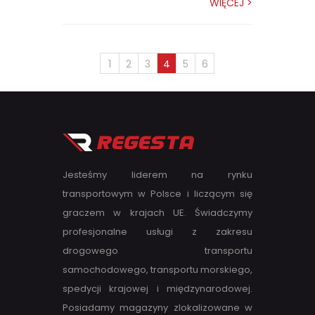
WIĘCEJ >
1
2
3
4
5
6
Jesteśmy liderem na rynku
transportowym w Polsce i liczącym się
graczem w krajach UE. Świadczymy
profesjonalne usługi z zakresu
drogowego transportu
samochodowego, transportu morskiego,
spedycji krajowej i międzynarodowej.
Posiadamy magazyny zlokalizowane w