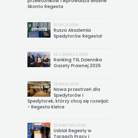
przewoźników i wprowadza własne
Skonto Regesta
10 LIPCA 2026
Rusza Akademia
Spedytorów Regesta!
29 CZERWCA 2026
Ranking TSL Dziennika
Gazety Prawnej 2026
28 MAJA 2026
Nowa przestrzeń dla
Spedytorów i
Spedytorek, którzy chcą się rozwijać
- Regesta Kielce
22 KWIETNIA 2026
Udział Regesty w
Targach Pracy i