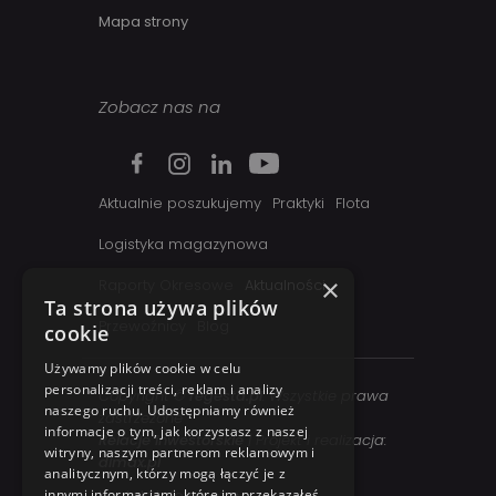
Mapa strony
Zobacz nas na
Aktualnie poszukujemy
Praktyki
Flota
Logistyka magazynowa
×
Raporty Okresowe
Aktualności
Ta strona używa plików
Przewoźnicy
Blog
cookie
Używamy plików cookie w celu
personalizacji treści, reklam i analizy
Copyright ©
regesta.pl
. Wszystkie prawa
naszego ruchu. Udostępniamy również
zastrzezone
informacje o tym, jak korzystasz z naszej
Relacje inwestorskie
| Projekt i realizacja:
witryny, naszym partnerom reklamowym i
dimax.pl
analitycznym, którzy mogą łączyć je z
innymi informacjami, które im przekazałeś
Kontakt telefoniczny: