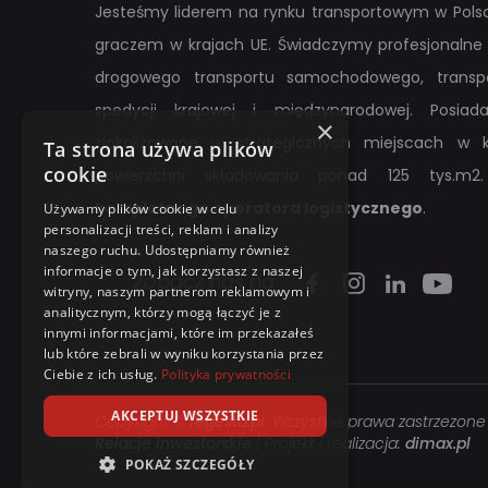
Jesteśmy liderem na rynku transportowym w Polsc
graczem w krajach UE. Świadczymy profesjonalne 
drogowego transportu samochodowego, transpo
spedycji krajowej i międzynarodowej. Posi
×
zlokalizowane w strategicznych miejscach w k
Ta strona używa plików
cookie
powierzchni składowania ponad 125 tys.m2.
kompletnego operatora logistycznego
.
Używamy plików cookie w celu
personalizacji treści, reklam i analizy
naszego ruchu. Udostępniamy również
informacje o tym, jak korzystasz z naszej
Zobacz nas na
witryny, naszym partnerom reklamowym i
analitycznym, którzy mogą łączyć je z
innymi informacjami, które im przekazałeś
lub które zebrali w wyniku korzystania przez
Ciebie z ich usług.
Polityka prywatności
AKCEPTUJ WSZYSTKIE
Copyright ©
regesta.pl
. Wszystkie prawa zastrzezone
Relacje inwestorskie
| Projekt i realizacja:
dimax.pl
POKAŻ SZCZEGÓŁY