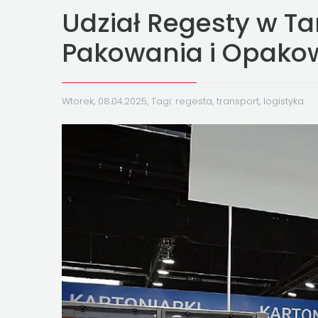
Udział Regesty w Ta
Pakowania i Opako
Wtorek, 08.04.2025, Tagi:
regesta
,
transport
,
logistyka