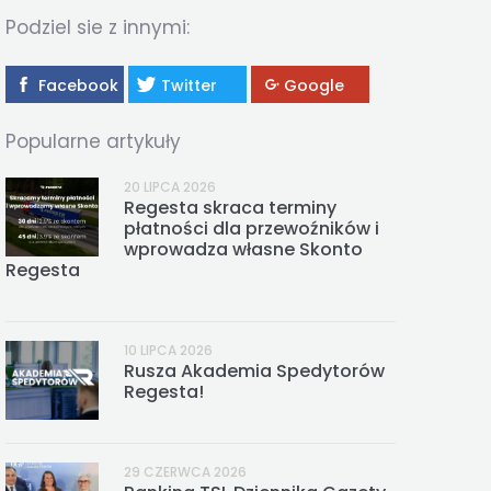
REGESTA LOGISTYKA
Podziel sie z innymi:
Facebook
Twitter
Google
Popularne artykuły
20 LIPCA 2026
Regesta skraca terminy
płatności dla przewoźników i
wprowadza własne Skonto
Regesta
10 LIPCA 2026
Rusza Akademia Spedytorów
Regesta!
29 CZERWCA 2026