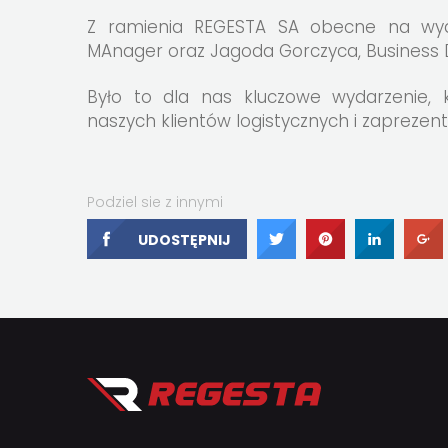
Z ramienia REGESTA SA obecne na wyda
MAnager oraz Jagoda Gorczyca, Business
Było to dla nas kluczowe wydarzenie, 
naszych klientów logistycznych i zaprezen
Podziel sie z innymi
UDOSTĘPNIJ
UDOSTĘPNIJ
UDOSTĘPNI
UDOS