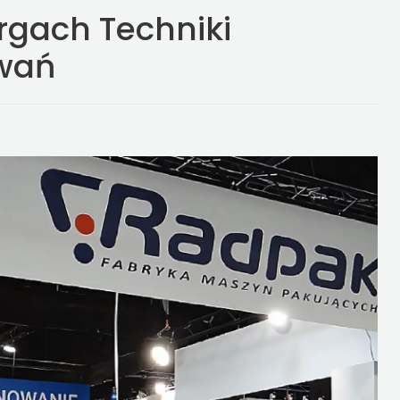
rgach Techniki
wań