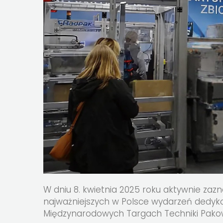
W dniu 8. kwietnia 2025 roku aktywnie za
najważniejszych w Polsce wydarzeń dedyk
Międzynarodowych Targach Techniki Pako