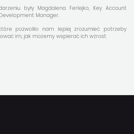
rzeniu były Magdalena Ferlejko, Key Account
 Development Manager.
które pozwoliło nam lepiej zrozumieć potrzeby
tować im, jak możemy wspierać ich wzrost.
J
TĘPNIJ
UDOSTĘPNIJ