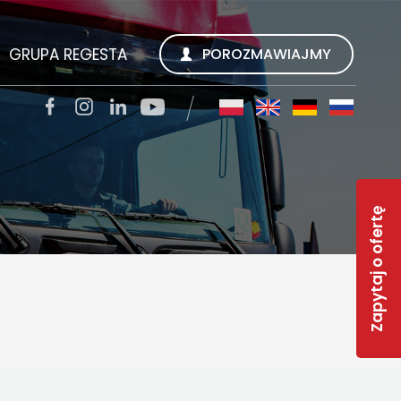
GRUPA REGESTA
POROZMAWIAJMY
SZUKUJEMY
REGESTA S.A.
TACJI
QUALITY TRANS KWIECIEŃ SP. Z O.O.
Zapytaj o ofertę
SOLAR-R
S
TSL CARGO TRANS GMBH
INWEST R
RWS REGESTA WORK SERVICE
 FAQ
GESTY REGESTY