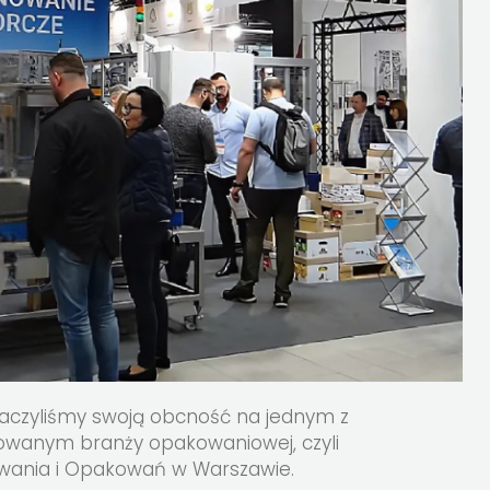
znaczyliśmy swoją obcność na jednym z
owanym branży opakowaniowej, czyli
wania i Opakowań w Warszawie.