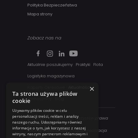
Polityka Bezpieczeństwa
Mapa strony
Zobacz nas na
Aktualnie poszukujemy
Praktyki
Flota
Logistyka magazynowa
×
Raporty Okresowe
Aktualności
Ta strona używa plików
Przewoźnicy
Blog
cookie
Używamy plików cookie w celu
personalizacji treści, reklam i analizy
Copyright ©
regesta.pl
. Wszystkie prawa
naszego ruchu. Udostępniamy również
zastrzezone
informacje o tym, jak korzystasz z naszej
Relacje inwestorskie
| Projekt i realizacja:
witryny, naszym partnerom reklamowym i
dimax.pl