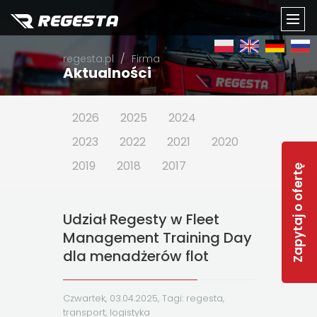
TOGG
regesta.pl
Firma
NAVI
Aktualności
2026
2025
2024
2023
2022
2021
2020
2019
2018
2017
Zapytaj o ofertę
Udział Regesty w Fleet
Management Training Day
dla menadżerów flot
Czwartek, 03.04.2025, Tagi:
regesta
,
transport
,
logistyka