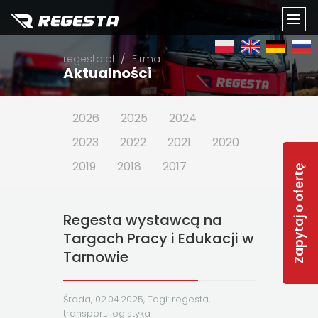
TOGG
regesta.pl
Firma
NAVI
Aktualności
2026
2025
2024
2023
2022
2021
2020
2019
2018
2017
Zapytaj o ofertę
Regesta wystawcą na
Targach Pracy i Edukacji w
Tarnowie
Środa, 02.04.2025, Tagi:
regesta
,
transport
,
logistyka