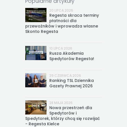
Popularne artykuły
20 LIPCA 2026
Regesta skraca terminy
płatności dla
przewoźników i wprowadza własne
Skonto Regesta
10 LIPCA 2026
Rusza Akademia
Spedytorów Regesta!
29 CZERWCA 2026
Ranking TSL Dziennika
Gazety Prawnej 2026
28 MAJA 2026
Nowa przestrzeń dla
Spedytorów i
Spedytorek, którzy chcą się rozwijać
- Regesta Kielce