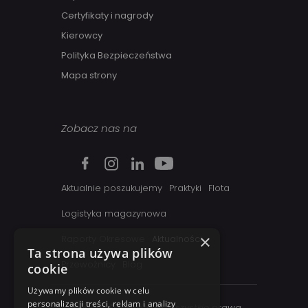
Certyfikaty i nagrody
Kierowcy
Polityka Bezpieczeństwa
Mapa strony
Zobacz nas na
Aktualnie poszukujemy
Praktyki
Flota
Logistyka magazynowa
×
Raporty Okresowe
Aktualności
Ta strona używa plików
Przewoźnicy
Blog
cookie
Używamy plików cookie w celu
personalizacji treści, reklam i analizy
Copyright ©
regesta.pl
. Wszystkie prawa