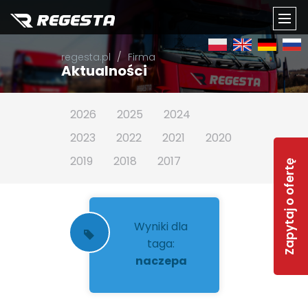
TOGG
regesta.pl
Firma
NAVI
Aktualności
2026
2025
2024
2023
2022
2021
2020
2019
2018
2017
Zapytaj o ofertę
Wyniki dla
taga:
naczepa