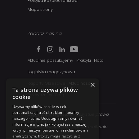
Polityka Bezpieczeństwa
Mapa strony
Zobacz nas na
Aktualnie poszukujemy
Praktyki
Flota
Logistyka magazynowa
×
Raporty Okresowe
Aktualności
Ta strona używa plików
Przewoźnicy
Blog
cookie
Używamy plików cookie w celu
personalizacji treści, reklam i analizy
Copyright ©
regesta.pl
. Wszystkie prawa
naszego ruchu. Udostępniamy również
zastrzezone
informacje o tym, jak korzystasz z naszej
Relacje inwestorskie
| Projekt i realizacja:
witryny, naszym partnerom reklamowym i
dimax.pl
analitycznym, którzy mogą łączyć je z