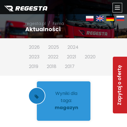
TOGG
regesta.pl
Firma
NAVI
Aktualności
2026
2025
2024
2023
2022
2021
2020
2019
2018
2017
Zapytaj o ofertę
Wyniki dla
taga:
magazyn