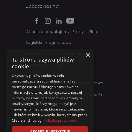
Zobacz nas na
Aktualnie poszukujemy
Praktyki
Flota
Logistyka magazynowa
×
Raporty Okresowe
Aktualności
Ta strona używa plików
Przewoźnicy
Blog
cookie
Używamy plików cookie w celu
personalizacji treści, reklam i analizy
Copyright ©
regesta.pl
. Wszystkie prawa
naszego ruchu. Udostępniamy również
zastrzezone
informacje o tym, jak korzystasz z naszej
Relacje inwestorskie
| Projekt i realizacja:
witryny, naszym partnerom reklamowym i
dimax.pl
analitycznym, którzy mogą łączyć je z
Kontakt telefoniczny:
innymi informacjami, które im przekazałeś
lub które zebrali w wyniku korzystania przez
+48 41 358 27 00
Ciebie z ich usług.
Polityka prywatności
Kontakt email:
AKCEPTUJ WSZYSTKIE