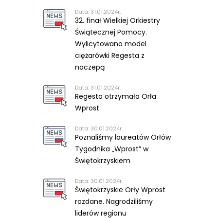
Data: 31.01.2024r.
32. finał Wielkiej Orkiestry
Świątecznej Pomocy.
Wylicytowano model
ciężarówki Regesta z
naczepą
Data: 31.01.2024r.
Regesta otrzymała Orła
Wprost
Data: 30.01.2024r.
Poznaliśmy laureatów Orłów
Tygodnika „Wprost” w
Świętokrzyskiem
Data: 30.01.2024r.
Świętokrzyskie Orły Wprost
rozdane. Nagrodziliśmy
liderów regionu