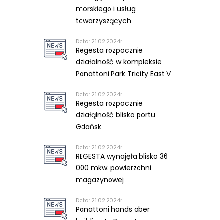
morskiego i usług
towarzyszących
Data: 21.02.2024r.
Regesta rozpocznie
działalność w kompleksie
Panattoni Park Tricity East V
Data: 21.02.2024r.
Regesta rozpocznie
działąlność blisko portu
Gdańsk
Data: 21.02.2024r.
REGESTA wynajęła blisko 36
000 mkw. powierzchni
magazynowej
Data: 21.02.2024r.
Panattoni hands ober