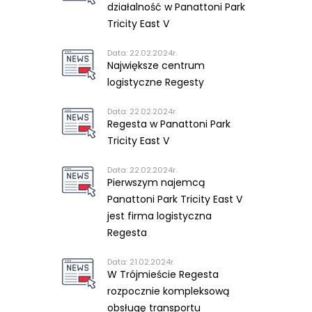
działalność w Panattoni Park
Tricity East V
Data: 22.02.2024r.
Największe centrum
logistyczne Regesty
Data: 22.02.2024r.
Regesta w Panattoni Park
Tricity East V
Data: 22.02.2024r.
Pierwszym najemcą
Panattoni Park Tricity East V
jest firma logistyczna
Regesta
Data: 21.02.2024r.
W Trójmieście Regesta
rozpocznie kompleksową
obsługę transportu