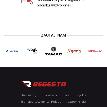
odcinku #KSPoranek
ZAUFALI NAM
Jesteśmy liderem na rynku
transportowym w Polsce i liczącym się