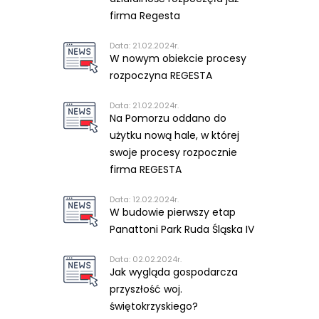
firma Regesta
Data: 21.02.2024r.
W nowym obiekcie procesy
rozpoczyna REGESTA
Data: 21.02.2024r.
Na Pomorzu oddano do
użytku nową hale, w której
swoje procesy rozpocznie
firma REGESTA
Data: 12.02.2024r.
W budowie pierwszy etap
Panattoni Park Ruda Śląska IV
Data: 02.02.2024r.
Jak wygląda gospodarcza
przyszłość woj.
świętokrzyskiego?