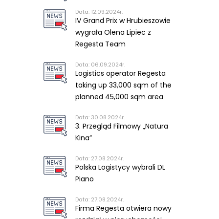
Data: 12.09.2024r.
IV Grand Prix w Hrubieszowie
wygrała Olena Lipiec z
Regesta Team
Data: 06.09.2024r.
Logistics operator Regesta
taking up 33,000 sqm of the
planned 45,000 sqm area
Data: 30.08.2024r.
3. Przegląd Filmowy „Natura
Kina”
Data: 27.08.2024r.
Polska Logistycy wybrali DL
Piano
Data: 27.08.2024r.
Firma Regesta otwiera nowy