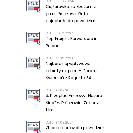
Data: 09.10.2024r.
Ciężarówka ze zbożem z
gmin Pińczów i Złota
pojechała do powodzian
Data: 06.10.2024r.
Top Freight Forwarders in
Poland
Data: 27.09.2024r.
Najbardziej wpływowe
kobiety regionu - Dorota
Kwiecień z Regesta SA
Data: 25.09.2024r.
3. Przegląd Filmowy "Natura
Kina" w Pińczowie. Zobacz
film
Data: 24.09.2024r.
Zbiórka darów dla powodzian