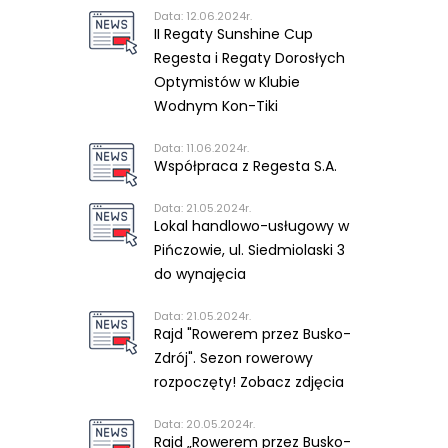
Data: 12.06.2024r.
II Regaty Sunshine Cup
Regesta i Regaty Dorosłych
Optymistów w Klubie
Wodnym Kon-Tiki
Data: 11.06.2024r.
Współpraca z Regesta S.A.
Data: 21.05.2024r.
Lokal handlowo-usługowy w
Pińczowie, ul. Siedmiolaski 3
do wynajęcia
Data: 21.05.2024r.
Rajd "Rowerem przez Busko-
Zdrój". Sezon rowerowy
rozpoczęty! Zobacz zdjęcia
Data: 20.05.2024r.
Rajd „Rowerem przez Busko-