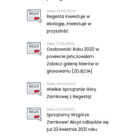
Data: 22.05.2021r.
Regesta inwestuje w
ekologię, inwestuje w
przyszłość
Data: 17.05.2021r.
Osobowość Roku 2020 w
powiecie pińczowskim.
Zobacz galerię liderów w
głosowaniu [ZDJĘCIA]
Data: 24.04.2021r.
Wielkie Sprzątanie Góry
Zamkowej z Regestą!
Data: 21.04.2021r.
Sprzątamy Wzgórze
Zamkowe! Akcja odbędzie się
już 23 kwietnia 2021 roku