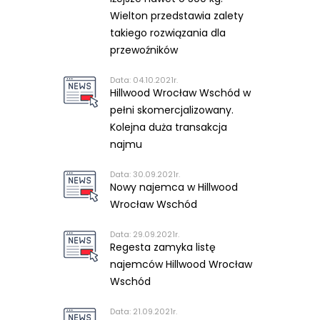
Wielton przedstawia zalety
takiego rozwiązania dla
przewoźników
Data: 04.10.2021r.
Hillwood Wrocław Wschód w
pełni skomercjalizowany.
Kolejna duża transakcja
najmu
Data: 30.09.2021r.
Nowy najemca w Hillwood
Wrocław Wschód
Data: 29.09.2021r.
Regesta zamyka listę
najemców Hillwood Wrocław
Wschód
Data: 21.09.2021r.