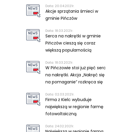
Data: 20.04.2021r.
Akcje sprzątania śmieci w
gminie Pińczów
Data: 18.03.2021r.
Serca na nakrętki w gminie
Pińczów cieszą się coraz
większą popularnością
Data: 18.03.2021r.
W Pińczowie stoi już pięć serc
na nakrętki. Akcja „Nakręć się
na pomaganie” rozkręca się
Data: 02.03.2021r.
Firma z Kielc wybuduje
największą w regionie farmę
fotowoltaiczną.
Data: 24.02.2021r.
Największa w regionie farma