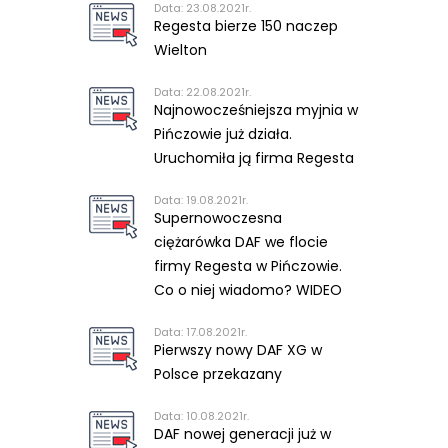
Data: 23.08.2021r.
Regesta bierze 150 naczep
Wielton
Data: 22.08.2021r.
Najnowocześniejsza myjnia w
Pińczowie już działa.
Uruchomiła ją firma Regesta
Data: 19.08.2021r.
Supernowoczesna
ciężarówka DAF we flocie
firmy Regesta w Pińczowie.
Co o niej wiadomo? WIDEO
Data: 17.08.2021r.
Pierwszy nowy DAF XG w
Polsce przekazany
Data: 10.08.2021r.
DAF nowej generacji już w