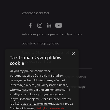
Zobacz nas na
Aktualnie poszukujemy
Praktyki
Flota
Logistyka magazynowa
×
Raporty Okresowe
Aktualności
Ta strona używa plików
Przewoźnicy
Blog
cookie
Używamy plików cookie w celu
personalizacji treści, reklam i analizy
Copyright ©
regesta.pl
. Wszystkie prawa
naszego ruchu. Udostępniamy również
zastrzezone
informacje o tym, jak korzystasz z naszej
Relacje inwestorskie
| Projekt i realizacja:
witryny, naszym partnerom reklamowym i
dimax.pl
analitycznym, którzy mogą łączyć je z
innymi informacjami, które im przekazałeś
Kontakt telefoniczny:
lub które zebrali w wyniku korzystania przez
+48 41 358 27 00
Ciebie z ich usług.
Polityka prywatności