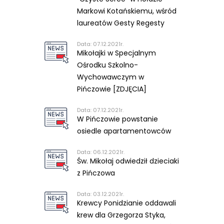
Markowi Kotańskiemu, wśród
laureatów Gesty Regesty
Data: 07.12.2021r.
Mikołajki w Specjalnym
Ośrodku Szkolno-
Wychowawczym w
Pińczowie [ZDJĘCIA]
Data: 07.12.2021r.
W Pińczowie powstanie
osiedle apartamentowców
Data: 06.12.2021r.
Św. Mikołaj odwiedził dzieciaki
z Pińczowa
Data: 03.12.2021r.
Krewcy Ponidzianie oddawali
krew dla Grzegorza Styka,