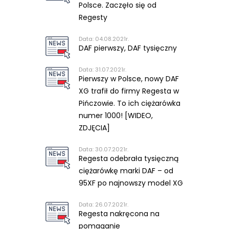
Polsce. Zaczęło się od
Regesty
Data: 04.08.2021r.
DAF pierwszy, DAF tysięczny
Data: 31.07.2021r.
Pierwszy w Polsce, nowy DAF
XG trafił do firmy Regesta w
Pińczowie. To ich ciężarówka
numer 1000! [WIDEO,
ZDJĘCIA]
Data: 30.07.2021r.
Regesta odebrała tysięczną
ciężarówkę marki DAF – od
95XF po najnowszy model XG
Data: 26.07.2021r.
Regesta nakręcona na
pomaganie