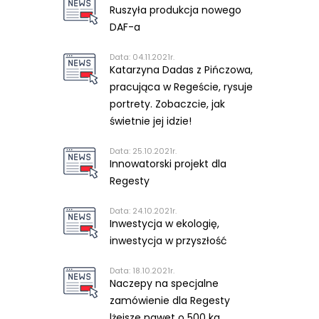
Ruszyła produkcja nowego
DAF-a
Data: 04.11.2021r.
Katarzyna Dadas z Pińczowa,
pracująca w Regeście, rysuje
portrety. Zobaczcie, jak
świetnie jej idzie!
Data: 25.10.2021r.
Innowatorski projekt dla
Regesty
Data: 24.10.2021r.
Inwestycja w ekologię,
inwestycja w przyszłość
Data: 18.10.2021r.
Naczepy na specjalne
zamówienie dla Regesty
lżejsze nawet o 500 kg.