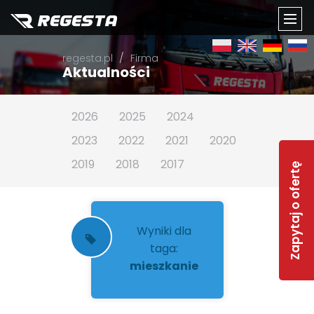
TOGG
regesta.pl
Firma
NAVI
Aktualności
2026
2025
2024
2023
2022
2021
2020
2019
2018
2017
Zapytaj o ofertę
Wyniki dla
taga:
mieszkanie