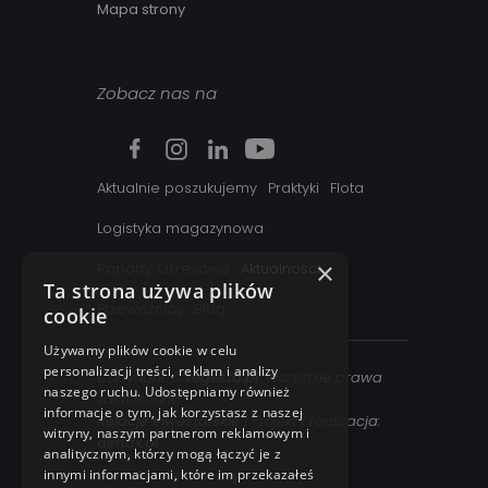
Mapa strony
Zobacz nas na
Aktualnie poszukujemy
Praktyki
Flota
Logistyka magazynowa
×
Raporty Okresowe
Aktualności
Ta strona używa plików
Przewoźnicy
Blog
cookie
Używamy plików cookie w celu
personalizacji treści, reklam i analizy
Copyright ©
regesta.pl
. Wszystkie prawa
naszego ruchu. Udostępniamy również
zastrzezone
informacje o tym, jak korzystasz z naszej
Relacje inwestorskie
| Projekt i realizacja:
witryny, naszym partnerom reklamowym i
dimax.pl
analitycznym, którzy mogą łączyć je z
innymi informacjami, które im przekazałeś
Kontakt telefoniczny: