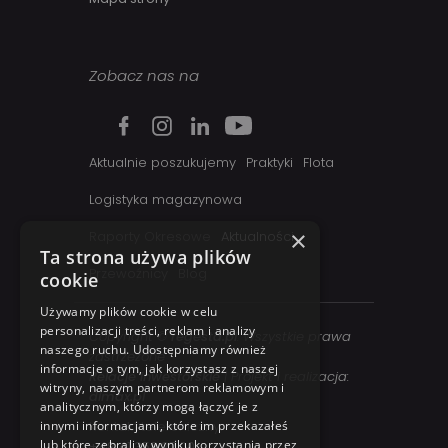
Zobacz nas na
Aktualnie poszukujemy
Praktyki
Flota
Logistyka magazynowa
×
Raporty Okresowe
Aktualności
Ta strona używa plików
Przewoźnicy
Blog
cookie
Używamy plików cookie w celu
personalizacji treści, reklam i analizy
Copyright ©
regesta.pl
. Wszystkie prawa
naszego ruchu. Udostępniamy również
zastrzezone
informacje o tym, jak korzystasz z naszej
Relacje inwestorskie
| Projekt i realizacja:
witryny, naszym partnerom reklamowym i
dimax.pl
analitycznym, którzy mogą łączyć je z
Kontakt telefoniczny:
innymi informacjami, które im przekazałeś
lub które zebrali w wyniku korzystania przez
+48 41 358 27 00