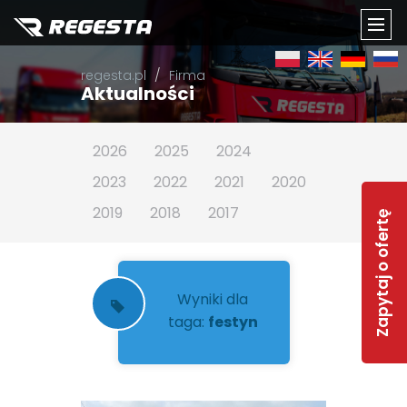
TOGG
regesta.pl
Firma
NAVI
Aktualności
2026
2025
2024
2023
2022
2021
2020
2019
2018
2017
Zapytaj o ofertę
Wyniki dla
taga:
festyn