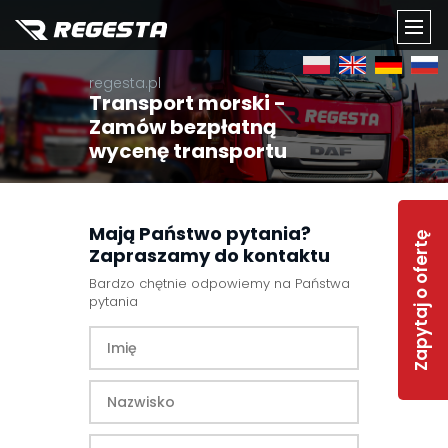
TOGG
regesta.pl
NAVI
Transport morski -
Zamów bezpłatną
wycenę transportu
Mają Państwo pytania?
Zapytaj o ofertę
Zapraszamy do kontaktu
Bardzo chętnie odpowiemy na Państwa
pytania