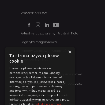
Zobacz nas na
Aktualnie poszukujemy
Praktyki
Flota
Logistyka magazynowa
×
Raporty Okresowe
Aktualności
Ta strona używa plików
Przewoźnicy
Blog
cookie
Używamy plików cookie w celu
personalizacji treści, reklam i analizy
Copyright ©
regesta.pl
. Wszystkie prawa
naszego ruchu. Udostępniamy również
zastrzezone
informacje o tym, jak korzystasz z naszej
Relacje inwestorskie
| Projekt i realizacja:
witryny, naszym partnerom reklamowym i
dimax.pl
analitycznym, którzy mogą łączyć je z
innymi informacjami, które im przekazałeś
Kontakt telefoniczny:
lub które zebrali w wyniku korzystania przez
+48 41 358 27 00
Ciebie z ich usług.
Polityka prywatności