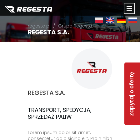
TOGG
regesta.pl
Grupa Regesta
NAVI
REGESTA S.A.
Zapytaj o ofertę
REGESTA S.A.
TRANSPORT, SPEDYCJA,
SPRZEDAŻ PALIW
Lorem ipsum dolor sit amet,
consectetur adipisicing elit. Proin nibh