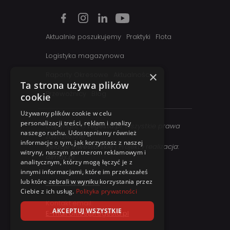
Aktualnie poszukujemy
Praktyki
Flota
Logistyka magazynowa
×
Raporty Okresowe
Aktualności
Ta strona używa plików
Przewoźnicy
Blog
cookie
Używamy plików cookie w celu
personalizacji treści, reklam i analizy
Copyright ©
regesta.pl
. Wszystkie prawa
naszego ruchu. Udostępniamy również
zastrzezone
informacje o tym, jak korzystasz z naszej
Relacje inwestorskie
| Projekt i realizacja:
witryny, naszym partnerom reklamowym i
dimax.pl
analitycznym, którzy mogą łączyć je z
innymi informacjami, które im przekazałeś
Kontakt telefoniczny:
lub które zebrali w wyniku korzystania przez
+48 41 358 27 00
Ciebie z ich usług.
Polityka prywatności
Kontakt email:
AKCEPTUJ WSZYSTKIE
E-mail office@regesta.pl