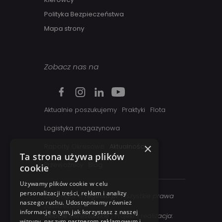
Polityka Bezpieczeństwa
Mapa strony
Zobacz nas na
Aktualnie poszukujemy
Praktyki
Flota
Logistyka magazynowa
×
Raporty Okresowe
Aktualności
Ta strona używa plików
Przewoźnicy
Blog
cookie
Używamy plików cookie w celu
personalizacji treści, reklam i analizy
Copyright ©
regesta.pl
. Wszystkie prawa
naszego ruchu. Udostępniamy również
zastrzezone
informacje o tym, jak korzystasz z naszej
Relacje inwestorskie
| Projekt i realizacja:
witryny, naszym partnerom reklamowym i