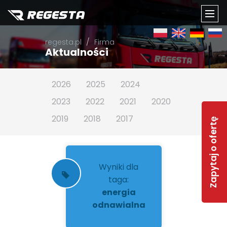
TOGG
regesta.pl
Firma
NAVI
Aktualności
2026
2025
2024
2023
2022
2021
2020
2019
2018
2017
Zapytaj o ofertę
Wyniki dla
taga:
energia
odnawialna