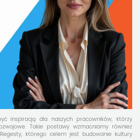
ć inspiracją dla naszych pracowników, którzy
 rozwojowe. Takie postawy wzmacniamy również
 Regesty, którego celem jest budowanie kultury