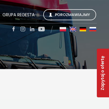
GRUPA REGESTA
POROZMAWIAJMY
SZUKUJEMY
REGESTA S.A.
TACJI
QUALITY TRANS KWIECIEŃ SP. Z O.O.
Zapytaj o ofertę
SOLAR-R
S
TSL CARGO TRANS GMBH
INWEST R
RWS REGESTA WORK SERVICE
 FAQ
GESTY REGESTY