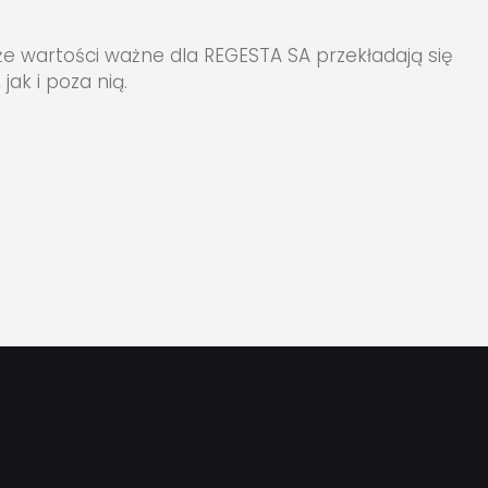
że wartości ważne dla REGESTA SA przekładają się
ak i poza nią.
J
TĘPNIJ
UDOSTĘPNIJ