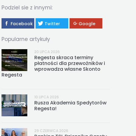
REGESTA LOGISTYKA
Podziel sie z innymi:
Facebook
Twitter
Google
Popularne artykuły
20 LIPCA 2026
Regesta skraca terminy
płatności dla przewoźników i
wprowadza własne Skonto
Regesta
10 LIPCA 2026
Rusza Akademia Spedytorów
Regesta!
29 CZERWCA 2026