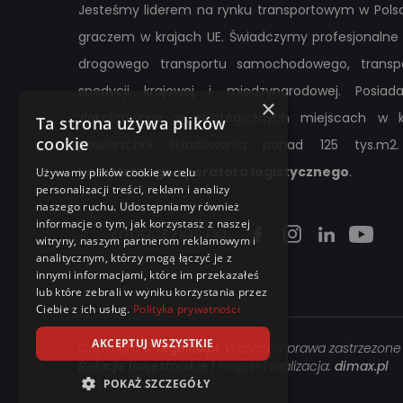
Jesteśmy liderem na rynku transportowym w Polsc
graczem w krajach UE. Świadczymy profesjonalne 
drogowego transportu samochodowego, transpo
spedycji krajowej i międzynarodowej. Posi
×
zlokalizowane w strategicznych miejscach w k
Ta strona używa plików
cookie
powierzchni składowania ponad 125 tys.m2.
kompletnego operatora logistycznego
.
Używamy plików cookie w celu
personalizacji treści, reklam i analizy
naszego ruchu. Udostępniamy również
informacje o tym, jak korzystasz z naszej
Zobacz nas na
witryny, naszym partnerom reklamowym i
analitycznym, którzy mogą łączyć je z
innymi informacjami, które im przekazałeś
lub które zebrali w wyniku korzystania przez
Ciebie z ich usług.
Polityka prywatności
AKCEPTUJ WSZYSTKIE
Copyright ©
regesta.pl
. Wszystkie prawa zastrzezone
Relacje inwestorskie
| Projekt i realizacja:
dimax.pl
POKAŻ SZCZEGÓŁY