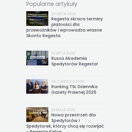
Popularne artykuły
20 LIPCA 2026
Regesta skraca terminy
płatności dla
przewoźników i wprowadza własne
Skonto Regesta
10 LIPCA 2026
Rusza Akademia
Spedytorów Regesta!
29 CZERWCA 2026
Ranking TSL Dziennika
Gazety Prawnej 2026
28 MAJA 2026
Nowa przestrzeń dla
Spedytorów i
Spedytorek, którzy chcą się rozwijać
- Regesta Kielce