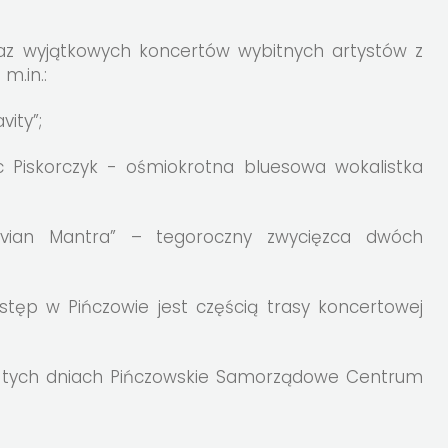
az wyjątkowych koncertów wybitnych artystów z
 m.in.:
ity”;
Piskorczyk - ośmiokrotna bluesowa wokalistka
ovian Mantra” – tegoroczny zwycięzca dwóch
stęp w Pińczowie jest częścią trasy koncertowej
 w tych dniach Pińczowskie Samorządowe Centrum