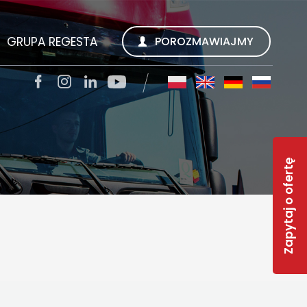
GRUPA REGESTA
POROZMAWIAJMY
SZUKUJEMY
REGESTA S.A.
TACJI
QUALITY TRANS KWIECIEŃ SP. Z O.O.
Zapytaj o ofertę
SOLAR-R
S
TSL CARGO TRANS GMBH
INWEST R
RWS REGESTA WORK SERVICE
 FAQ
GESTY REGESTY