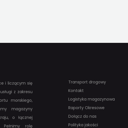
J
TĘPNIJ
UDOSTĘPNIJ
Transport drogowy
e i liczącym się
Kontakt
usługi z zakresu
Logistyka magazynowa
rtu morskiego,
Raporty Okresowe
adamy magazyny
Dołącz do nas
raju, o łącznej
Polityka jakości
 Pełnimy rolę