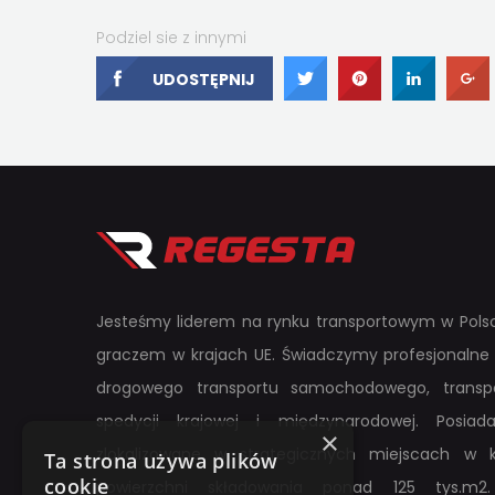
Podziel sie z innymi
UDOSTĘPNIJ
UDOSTĘPNIJ
UDOSTĘPNI
UDOS
Jesteśmy liderem na rynku transportowym w Polsc
graczem w krajach UE. Świadczymy profesjonalne 
drogowego transportu samochodowego, transpo
spedycji krajowej i międzynarodowej. Posi
×
zlokalizowane w strategicznych miejscach w k
Ta strona używa plików
cookie
powierzchni składowania ponad 125 tys.m2.