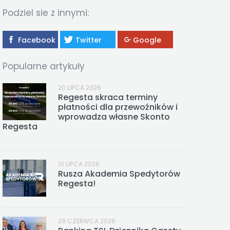
REGESTA LOGISTYKA
Podziel sie z innymi:
Facebook
Twitter
Google
Popularne artykuły
20 LIPCA 2026
Regesta skraca terminy
płatności dla przewoźników i
wprowadza własne Skonto
Regesta
10 LIPCA 2026
Rusza Akademia Spedytorów
Regesta!
29 CZERWCA 2026