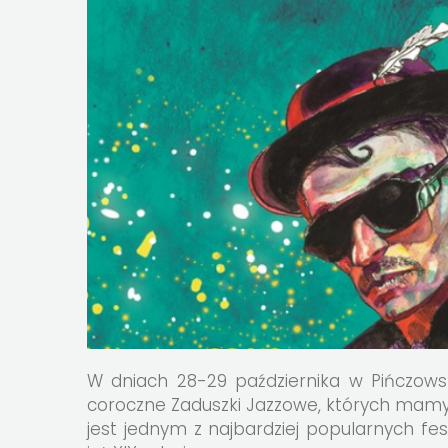
W dniach 28-29 października w Pińczow
coroczne Zaduszki Jazzowe, których mam
jest jednym z najbardziej popularnych fes