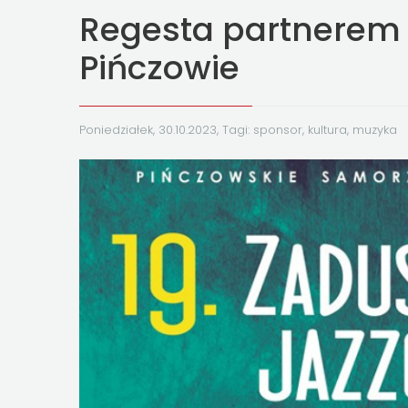
Regesta partnerem
Pińczowie
Poniedziałek, 30.10.2023, Tagi:
sponsor
,
kultura
,
muzyka