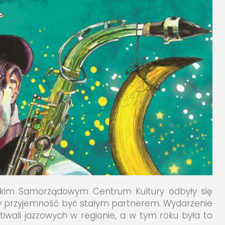
skim Samorządowym Centrum Kultury odbyły się
y przyjemność być stałym partnerem. Wydarzenie
tiwali jazzowych w regionie, a w tym roku była to