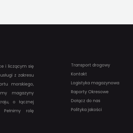
J
TĘPNIJ
UDOSTĘPNIJ
Transport drogowy
e i liczącym się
Kontakt
usługi z zakresu
Logistyka magazynowa
rtu morskiego,
Raporty Okresowe
adamy magazyny
Dołącz do nas
raju, o łącznej
Polityka jakości
 Pełnimy rolę