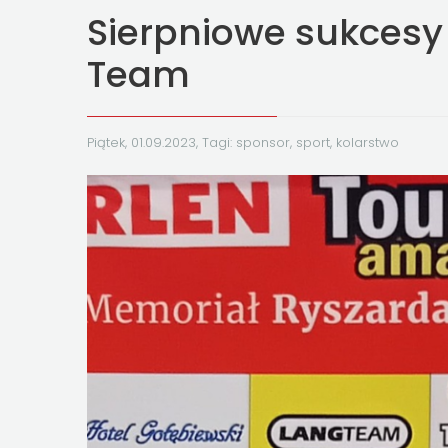
Sierpniowe sukcesy 
Team
Piątek, 01.09.2023, Tagi:
sponsor
,
sport
,
kolarstwo