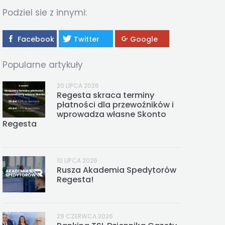
REGESTA LOGISTYKA
Podziel sie z innymi:
Facebook
Twitter
Google
Popularne artykuły
20 LIPCA 2026
Regesta skraca terminy
płatności dla przewoźników i
wprowadza własne Skonto
Regesta
10 LIPCA 2026
Rusza Akademia Spedytorów
Regesta!
29 CZERWCA 2026