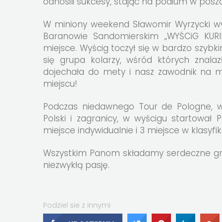
odnosili sukcesy, stając na podium w pos
W miniony weekend Sławomir Wyrzycki wy
Baranowie Sandomierskim „WYŚCiG KURI
miejsce. Wyścig toczył się w bardzo szyb
się grupa kolarzy, wśród których znala
dojechała do mety i nasz zawodnik na 
miejscu!
Podczas niedawnego Tour de Pologne, w 
Polski i zagranicy, w wyścigu startował 
miejsce indywidualnie i 3 miejsce w klasyfik
Wszystkim Panom składamy serdeczne grat
niezwykłą pasję.
Podziel sie z innymi