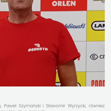
, Paweł Szymański i Sławomir Wyrzycki, również