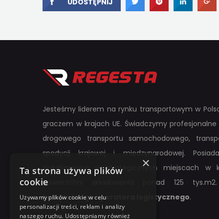
UDOSTĘPNIJ
UDOSTĘPNIJ
UDOSTĘPNI
UDOS
Jesteśmy liderem na rynku transportowym w Polsc
graczem w krajach UE. Świadczymy profesjonalne 
drogowego transportu samochodowego, transpo
spedycji krajowej i międzynarodowej. Posi
×
zlokalizowane w strategicznych miejscach w k
Ta strona używa plików
cookie
powierzchni składowania ponad 125 tys.m2.
kompletnego operatora logistycznego
.
Używamy plików cookie w celu
personalizacji treści, reklam i analizy
naszego ruchu. Udostępniamy również