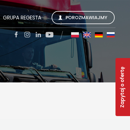
GRUPA REGESTA
POROZMAWIAJMY
SZUKUJEMY
REGESTA S.A.
TACJI
QUALITY TRANS KWIECIEŃ SP. Z O.O.
Zapytaj o ofertę
SOLAR-R
S
TSL CARGO TRANS GMBH
INWEST R
RWS REGESTA WORK SERVICE
 FAQ
GESTY REGESTY