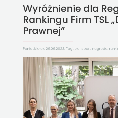
Wyróżnienie dla Re
Rankingu Firm TSL „
Prawnej”
Poniedziałek, 26.06.2023, Tagi:
transport
,
nagroda
,
ranki