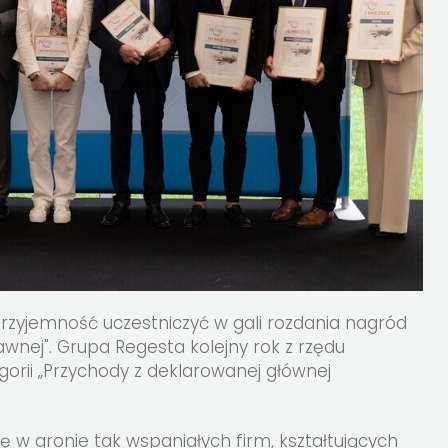
przyjemność uczestniczyć w gali rozdania nagród
awnej". Grupa Regesta kolejny rok z rzędu
orii „Przychody z deklarowanej głównej
ę w gronie tak wspaniałych firm, kształtujących