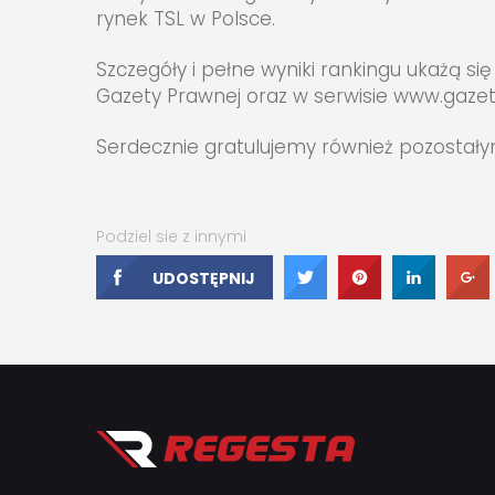
rynek TSL w Polsce.
Szczegóły i pełne wyniki rankingu ukażą s
Gazety Prawnej oraz w serwisie www.gaze
Serdecznie gratulujemy również pozostał
Podziel sie z innymi
UDOSTĘPNIJ
UDOSTĘPNIJ
UDOSTĘPNI
UDOS