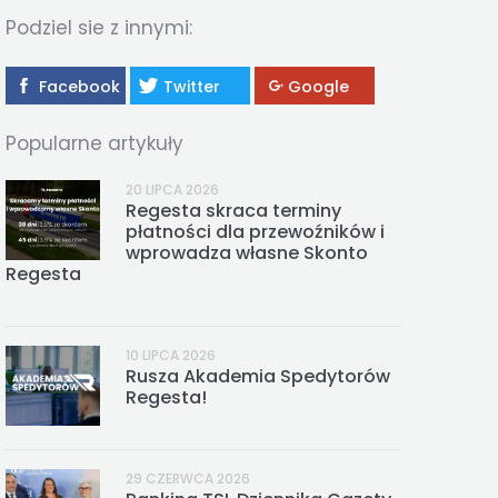
REGESTA LOGISTYKA
Podziel sie z innymi:
Facebook
Twitter
Google
Popularne artykuły
20 LIPCA 2026
Regesta skraca terminy
płatności dla przewoźników i
wprowadza własne Skonto
Regesta
10 LIPCA 2026
Rusza Akademia Spedytorów
Regesta!
29 CZERWCA 2026