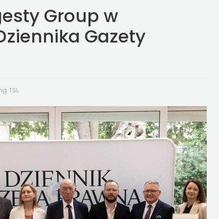
gesty Group w
Dziennika Gazety
ng TSL