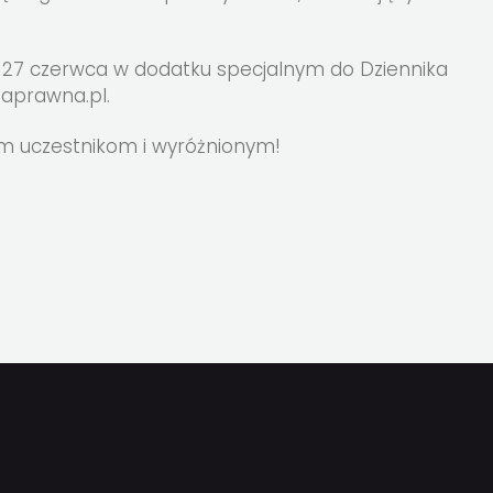
ię 27 czerwca w dodatku specjalnym do Dziennika
taprawna.pl.
ym uczestnikom i wyróżnionym!
J
TĘPNIJ
UDOSTĘPNIJ