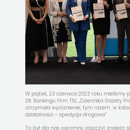
W piątek, 23 czerwca 2023 roku mieliśmy 
28. Rankingu Firm TSL „Dziennika Gazety Pr
otrzymała wyróżnienie, tym razem w kateg
działalności – spedycja drogowa”.
To był dla nas ogromny zaszczyt znaleźć si