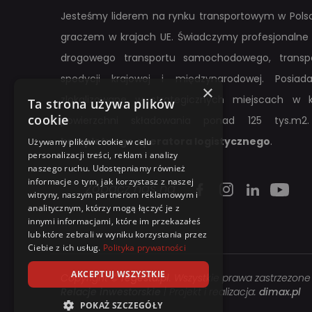
Jesteśmy liderem na rynku transportowym w Polsc
graczem w krajach UE. Świadczymy profesjonalne 
drogowego transportu samochodowego, transpo
spedycji krajowej i międzynarodowej. Posi
×
zlokalizowane w strategicznych miejscach w k
Ta strona używa plików
cookie
powierzchni składowania ponad 125 tys.m2.
kompletnego operatora logistycznego
.
Używamy plików cookie w celu
personalizacji treści, reklam i analizy
naszego ruchu. Udostępniamy również
informacje o tym, jak korzystasz z naszej
Zobacz nas na
witryny, naszym partnerom reklamowym i
analitycznym, którzy mogą łączyć je z
innymi informacjami, które im przekazałeś
lub które zebrali w wyniku korzystania przez
Ciebie z ich usług.
Polityka prywatności
AKCEPTUJ WSZYSTKIE
Copyright ©
regesta.pl
. Wszystkie prawa zastrzezone
Relacje inwestorskie
| Projekt i realizacja:
dimax.pl
POKAŻ SZCZEGÓŁY