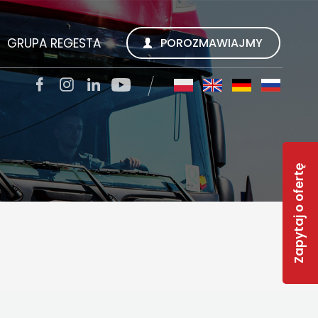
GRUPA REGESTA
POROZMAWIAJMY
SZUKUJEMY
REGESTA S.A.
TACJI
QUALITY TRANS KWIECIEŃ SP. Z O.O.
Zapytaj o ofertę
SOLAR-R
S
TSL CARGO TRANS GMBH
INWEST R
RWS REGESTA WORK SERVICE
 FAQ
GESTY REGESTY