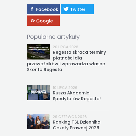
Facebook
Twitter
Google
Popularne artykuły
20 LIPCA 2026
Regesta skraca terminy
płatności dla
przewoźników i wprowadza własne
Skonto Regesta
10 LIPCA 2026
Rusza Akademia
Spedytorów Regesta!
29 CZERWCA 2026
Ranking TSL Dziennika
Gazety Prawnej 2026