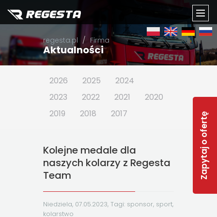
TOGG
regesta.pl
Firma
NAVI
Aktualności
2026
2025
2024
2023
2022
2021
2020
2019
2018
2017
Zapytaj o ofertę
Kolejne medale dla
naszych kolarzy z Regesta
Team
Niedziela, 07.05.2023, Tagi:
sponsor
,
sport
,
kolarstwo