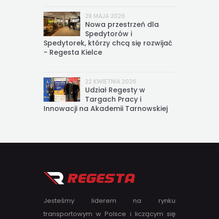
28 MAJA 2026
Nowa przestrzeń dla
Spedytorów i
Spedytorek, którzy chcą się rozwijać
- Regesta Kielce
22 KWIETNIA 2026
Udział Regesty w
Targach Pracy i
Innowacji na Akademii Tarnowskiej
Jesteśmy liderem na rynku
transportowym w Polsce i liczącym się