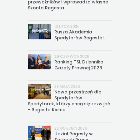
przewoźników i wprowadza własne
Skonto Regesta
10 LIPCA 2026
Rusza Akademia
Spedytorów Regesta!
29 CZERWCA 2026
Ranking TSL Dziennika
Gazety Prawnej 2026
28 MAJA 2026
Nowa przestrzeń dla
Spedytorów i
Spedytorek, którzy chcą się rozwijać
- Regesta Kielce
22 KWIETNIA 2026
Udział Regesty w
Targach Pracy i