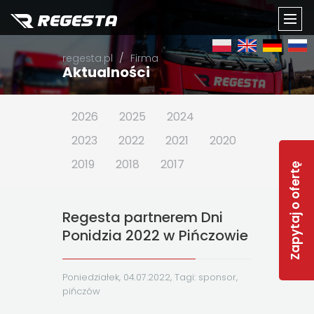
TOGG
regesta.pl
Firma
NAVI
Aktualności
2026
2025
2024
2023
2022
2021
2020
2019
2018
2017
Zapytaj o ofertę
Regesta partnerem Dni
Ponidzia 2022 w Pińczowie
Poniedziałek, 04.07.2022, Tagi:
sponsor
,
pińczów