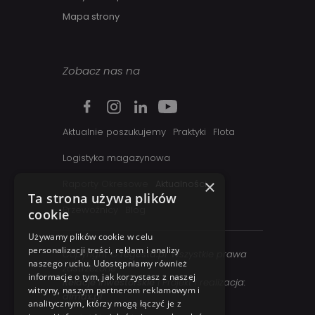
Mapa strony
Zobacz nas na
Aktualnie poszukujemy
Praktyki
Flota
Logistyka magazynowa
×
Raporty Okresowe
Aktualności
Ta strona używa plików
Przewoźnicy
Blog
cookie
Używamy plików cookie w celu
personalizacji treści, reklam i analizy
Copyright ©
regesta.pl
. Wszystkie prawa
naszego ruchu. Udostępniamy również
zastrzezone
informacje o tym, jak korzystasz z naszej
Relacje inwestorskie
| Projekt i realizacja:
witryny, naszym partnerom reklamowym i
dimax.pl
analitycznym, którzy mogą łączyć je z