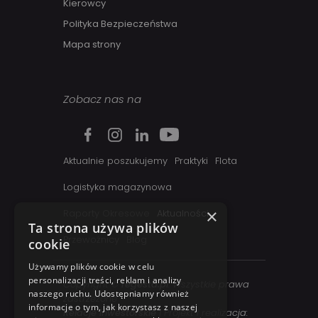
Kierowcy
Polityka Bezpieczeństwa
Mapa strony
Zobacz nas na
Aktualnie poszukujemy
Praktyki
Flota
Logistyka magazynowa
×
Raporty Okresowe
Aktualności
Ta strona używa plików
Przewoźnicy
Blog
cookie
Używamy plików cookie w celu
personalizacji treści, reklam i analizy
Copyright ©
regesta.pl
. Wszystkie prawa
naszego ruchu. Udostępniamy również
zastrzezone
informacje o tym, jak korzystasz z naszej
Relacje inwestorskie
| Projekt i realizacja: