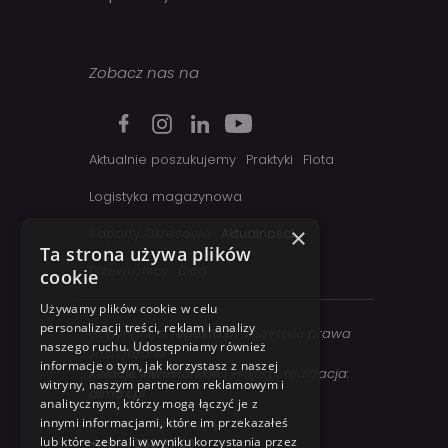
Zobacz nas na
Aktualnie poszukujemy
Praktyki
Flota
Logistyka magazynowa
×
Raporty Okresowe
Aktualności
Ta strona używa plików
Przewoźnicy
Blog
cookie
Używamy plików cookie w celu
personalizacji treści, reklam i analizy
Copyright ©
regesta.pl
. Wszystkie prawa
naszego ruchu. Udostępniamy również
zastrzezone
informacje o tym, jak korzystasz z naszej
Relacje inwestorskie
| Projekt i realizacja:
witryny, naszym partnerom reklamowym i
dimax.pl
analitycznym, którzy mogą łączyć je z
innymi informacjami, które im przekazałeś
Kontakt telefoniczny:
lub które zebrali w wyniku korzystania przez
+48 41 358 27 00