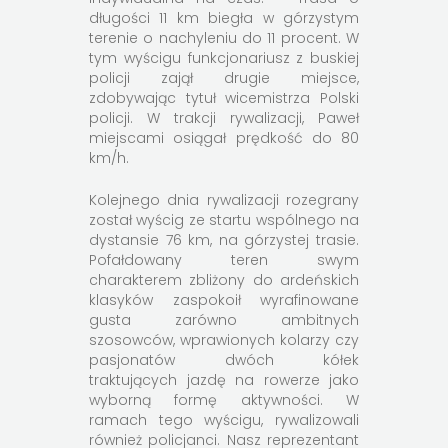
długości 11 km biegła w górzystym
terenie o nachyleniu do 11 procent. W
tym wyścigu funkcjonariusz z buskiej
policji zajął drugie miejsce,
zdobywając tytuł wicemistrza Polski
policji. W trakcji rywalizacji, Paweł
miejscami osiągał prędkość do 80
km/h.
Kolejnego dnia rywalizacji rozegrany
został wyścig ze startu wspólnego na
dystansie 76 km, na górzystej trasie.
Pofałdowany teren swym
charakterem zbliżony do ardeńskich
klasyków zaspokoił wyrafinowane
gusta zarówno ambitnych
szosowców, wprawionych kolarzy czy
pasjonatów dwóch kółek
traktujących jazdę na rowerze jako
wyborną formę aktywności. W
ramach tego wyścigu, rywalizowali
również policjanci. Nasz reprezentant