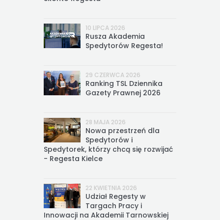
10 LIPCA 2026
Rusza Akademia
Spedytorów Regesta!
29 CZERWCA 2026
Ranking TSL Dziennika
Gazety Prawnej 2026
28 MAJA 2026
Nowa przestrzeń dla
Spedytorów i
Spedytorek, którzy chcą się rozwijać
- Regesta Kielce
22 KWIETNIA 2026
Udział Regesty w
Targach Pracy i
Innowacji na Akademii Tarnowskiej