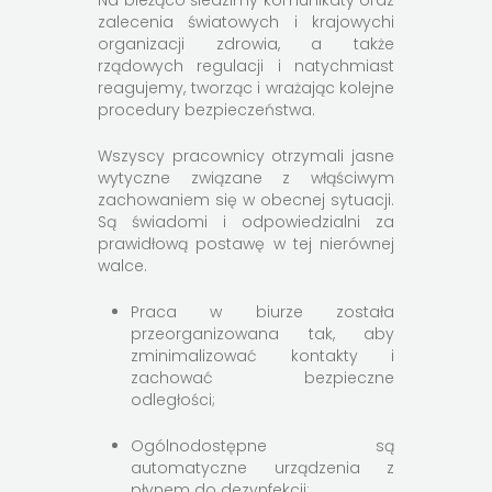
Na bieżąco śledzimy komunikaty oraz
zalecenia światowych i krajowychi
organizacji zdrowia, a także
rządowych regulacji i natychmiast
reagujemy, tworząc i wrażając kolejne
procedury bezpieczeństwa.
Wszyscy pracownicy otrzymali jasne
wytyczne związane z włąściwym
zachowaniem się w obecnej sytuacji.
Są świadomi i odpowiedzialni za
prawidłową postawę w tej nierównej
walce.
Praca w biurze została
przeorganizowana tak, aby
zminimalizować kontakty i
zachować bezpieczne
odległości;
Ogólnodostępne są
automatyczne urządzenia z
płynem do dezynfekcji;