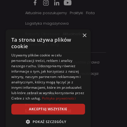
Aktualnie poszukujemy
Praktyki
Flota
Logistyka magazynowa
×
Raporty Okresowe
Aktualności
Ta strona używa plików
Przewoźnicy
Blog
cookie
Używamy plików cookie w celu
personalizacji treści, reklam i analizy
Copyright ©
regesta.pl
. Wszystkie prawa
naszego ruchu. Udostępniamy również
zastrzezone
informacje o tym, jak korzystasz z naszej
Relacje inwestorskie
| Projekt i realizacja:
witryny, naszym partnerom reklamowym i
dimax.pl
analitycznym, którzy mogą łączyć je z
innymi informacjami, które im przekazałeś
Kontakt telefoniczny:
lub które zebrali w wyniku korzystania przez
+48 41 358 27 00
Ciebie z ich usług.
Polityka prywatności
Kontakt email:
AKCEPTUJ WSZYSTKIE
E-mail office@regesta.pl
POKAŻ SZCZEGÓŁY