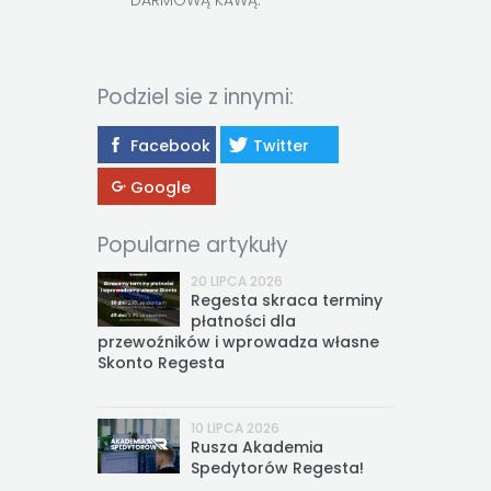
DARMOWĄ KAWĄ.
Podziel sie z innymi:
Facebook
Twitter
Google
Popularne artykuły
20 LIPCA 2026
Regesta skraca terminy
płatności dla
przewoźników i wprowadza własne
Skonto Regesta
10 LIPCA 2026
Rusza Akademia
Spedytorów Regesta!