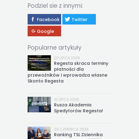
Podziel sie z innymi:
Facebook
Twitter
Google
Popularne artykuły
20 LIPCA 2026
Regesta skraca terminy
płatności dla
przewoźników i wprowadza własne
Skonto Regesta
10 LIPCA 2026
Rusza Akademia
Spedytorów Regesta!
29 CZERWCA 2026
Ranking TSL Dziennika