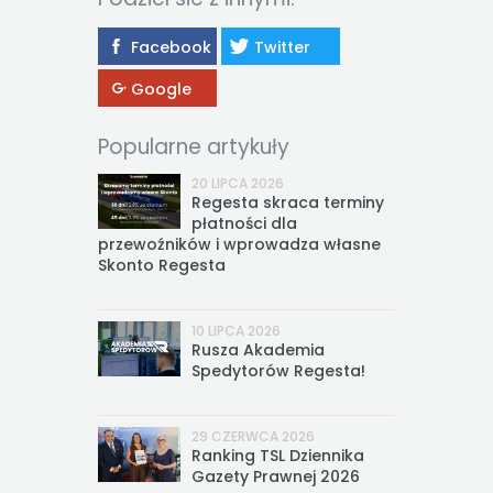
Facebook
Twitter
Google
Popularne artykuły
20 LIPCA 2026
Regesta skraca terminy
płatności dla
przewoźników i wprowadza własne
Skonto Regesta
10 LIPCA 2026
Rusza Akademia
Spedytorów Regesta!
29 CZERWCA 2026
Ranking TSL Dziennika
Gazety Prawnej 2026